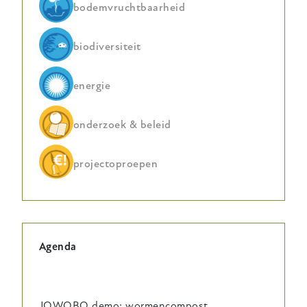
bodemvruchtbaarheid
biodiversiteit
energie
onderzoek & beleid
projectoproepen
Agenda
JOWOBO demo: wormencompost