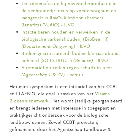
Teeltdiversificatie bij ruwvoederproductie in
de veehouderij: focus op voedersorghum en
mengteelt kuilmaïs-klimboon (Farmers'
Benefits)
(VLAIO)
- ILVO
Intacte beren houden en verwerken in de
biologische varkenshouderij (BioBeer III)
(Departement Omgeving)
- ILVO
Bodem gestructureerd, bodem klimaatrobuust
beheerd (SOILSTRUCT)
(Relance)
- ILVO
Alternatief optreden tegen schurft in peer
(Agentschap L & ZV)
- pcfruit
Het mini symposium is een initiatief van het CCBT
en LLAEBIO, die deel uitmaken van het
Vlaams
Biokennisnetwerk
. Het wordt jaarlijks georganiseerd
en brengt iedereen met interesse in toegepast en
praktijkgericht onderzoek voor de biologische
landbouw samen. Zowel CCBT-projecten,
gefinancierd door het Agentschap Landbouw &