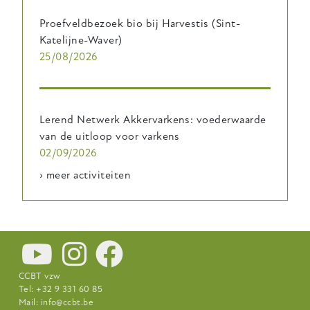
Proefveldbezoek bio bij Harvestis (Sint-
Katelijne-Waver)
25/08/2026
Lerend Netwerk Akkervarkens: voederwaarde
van de uitloop voor varkens
02/09/2026
› meer activiteiten
CCBT vzw
Tel: +32 9 331 60 85
Mail:
info@ccbt.be