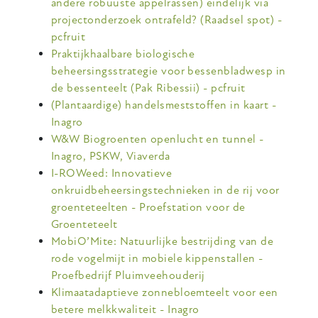
andere robuuste appelrassen) eindelijk via
projectonderzoek ontrafeld? (Raadsel spot) -
pcfruit
Praktijkhaalbare biologische
beheersingsstrategie voor bessenbladwesp in
de bessenteelt (Pak Ribessii) - pcfruit
(Plantaardige) handelsmeststoffen in kaart -
Inagro
W&W Biogroenten openlucht en tunnel -
Inagro, PSKW, Viaverda
I-ROWeed: Innovatieve
onkruidbeheersingstechnieken in de rij voor
groenteteelten - Proefstation voor de
Groenteteelt
MobiO’Mite: Natuurlijke bestrijding van de
rode vogelmijt in mobiele kippenstallen -
Proefbedrijf Pluimveehouderij
Klimaatadaptieve zonnebloemteelt voor een
betere melkkwaliteit - Inagro