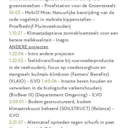
groenteteelten - Proefstation voor de Groenteteelt
55:02
- MobiO’Mite: Natuurlijke bestrijding van de
rode vogelmijt in mobiele kippenstallen -
Proefbedrijf Pluimveehouderij
1:10:21
- Klimaatadaptieve zonnebloemteelt voor een
betere melkkwaliteit - Inagro
ANDERE projecten
1:22:06
- Intro andere projecten
1:22:52
- Teeltdiversificatie bij ruwvoederproductie
in de veehouderij: focus op voedersorghum en
mengteelt kuilmaïs-klimboon (Farmers' Benefits)
(VLAIO) - ILVO
1:40:06
- Intacte beren houden en
verwerken in de biologische varkenshouderij
(BioBeer III) (Departement Omgeving) - ILVO
2:03:01
- Bodem gestructureerd, bodem
klimaatrobuust beheerd (SOILSTRUCT) (Relance) -
ILVO
2:21:37
- Alternatief optreden tegen schurft in peer