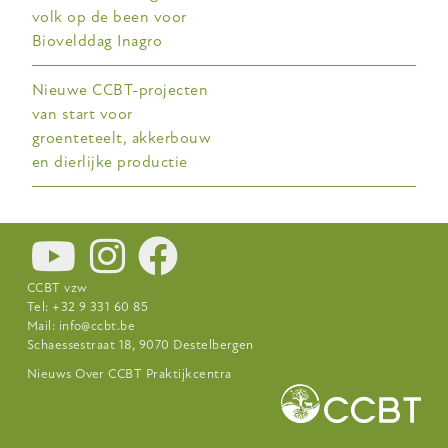
volk op de been voor
Biovelddag Inagro
Nieuwe CCBT-projecten
van start voor
groenteteelt, akkerbouw
en dierlijke productie
CCBT vzw
Tel: +32 9 331 60 85
Mail:
info@ccbt.be
Schaessestraat 18, 9070 Destelbergen
Footer-
Nieuws
Over CCBT
Praktijkcentra
menu