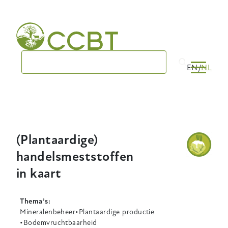
Skip
to
main
navigation
EN
NL
(Plantaardige)
handelsmeststoffen
in kaart
Thema’s
Mineralenbeheer
Plantaardige productie
Bodemvruchtbaarheid