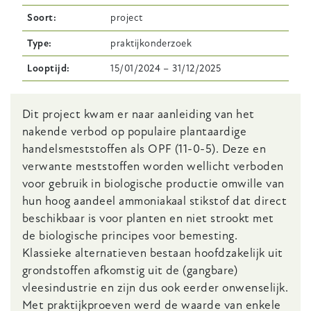
Soort
project
Type
praktijkonderzoek
Looptijd
15/01/2024
–
31/12/2025
Body
Dit project kwam er naar aanleiding van het
nakende verbod op populaire plantaardige
handelsmeststoffen als OPF (11-0-5). Deze en
verwante meststoffen worden wellicht verboden
voor gebruik in biologische productie omwille van
hun hoog aandeel ammoniakaal stikstof dat direct
beschikbaar is voor planten en niet strookt met
de biologische principes voor bemesting.
Klassieke alternatieven bestaan hoofdzakelijk uit
grondstoffen afkomstig uit de (gangbare)
vleesindustrie en zijn dus ook eerder onwenselijk.
Met praktijkproeven werd de waarde van enkele