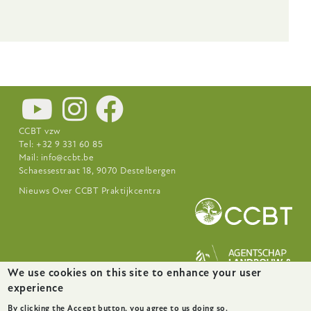
CCBT vzw
Tel: +32 9 331 60 85
Mail:
info@ccbt.be
Schaessestraat 18, 9070 Destelbergen
Footer-
Nieuws
Over CCBT
Praktijkcentra
menu
We use cookies on this site to enhance your user
experience
website door
startx
By clicking the Accept button, you agree to us doing so.