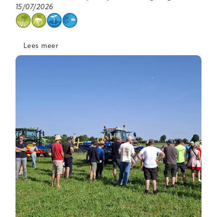
15/07/2026
categorie
Lees meer
over
Proefvelden
in
de
kijker
op
Biovelddag
Inagro