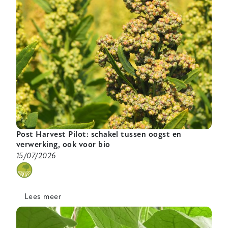
Post Harvest Pilot: schakel tussen oogst en
verwerking, ook voor bio
15/07/2026
categorie
Lees meer
over
Post
Harvest