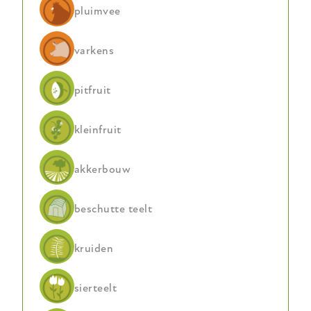
pluimvee
voor
jaren
varkens
pitfruit
kleinfruit
akkerbouw
beschutte teelt
kruiden
sierteelt