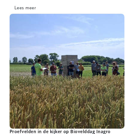
Lees meer
over
Gewascontrole
in
bio
aubergineteelt:
let
op
plagen
én
geef
nuttigen
ruimte
Proefvelden in de kijker op Biovelddag Inagro