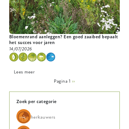
Bloemenrand aanleggen? Een goed zaaibed bepaalt
het succes voor jaren
14/07/2026
categorie
Lees meer
over
Bloemenrand
Paginering
Pagina 1
Volgende
››
aanleggen?
pagina
Een
goed
Zoek per categorie
zaaibed
bepaalt
herkauwers
het
succes