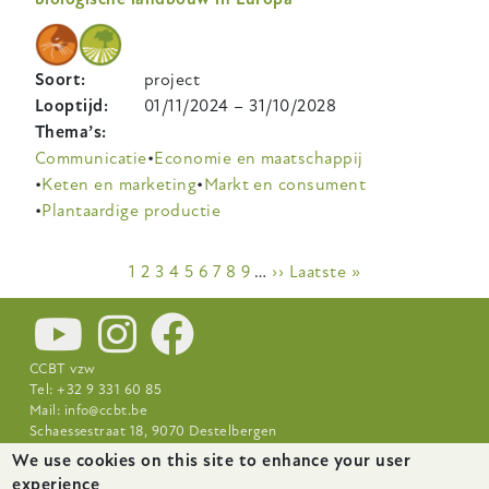
Soort
project
Looptijd
01/11/2024
–
31/10/2028
Thema’s
Communicatie
Economie en maatschappij
Keten en marketing
Markt en consument
Plantaardige productie
Paginering
Huidige
1
Pagina
2
Pagina
3
Pagina
4
Pagina
5
Pagina
6
Pagina
7
Pagina
8
Pagina
9
…
Volgende
››
Laatste
Laatste »
pagina
pagina
pagina
CCBT vzw
Tel: +32 9 331 60 85
Mail:
info@ccbt.be
Schaessestraat 18, 9070 Destelbergen
We use cookies on this site to enhance your user
Footer-
Nieuws
Over CCBT
Praktijkcentra
experience