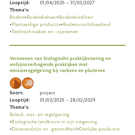
Looptijd
01/04/2025
–
31/03/2027
Thema’s
Bodem
Bodembeheer
Bodemkwaliteit
Plantaardige productie
Bodemvruchtbaarheid
Teelttechnieken en –systemen
Verzoenen van biologische praktijkvoering en
welzijnsverhogende praktijken met
emissieregelgeving bij varkens en pluimvee
Soort
project
Looptijd
01/03/2025
–
28/02/2029
Thema’s
Beleid, wet- en regelgeving
Biologische landbouw in zijn omgeving
Dierenwelzijn en -gezondheid
Dierlijke productie