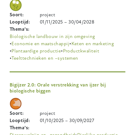
Soort
project
Looptijd
01/11/2025
–
30/04/2028
Thema’s
Biologische landbouw in zijn omgeving
Economie en maatschappij
Keten en marketing
Plantaardige productie
Productkwaliteit
Teelttechnieken en –systemen
Bigijzer 2.0: Orale verstrekking van ijzer bij
biologische biggen
Soort
project
Looptijd
01/10/2025
–
30/09/2027
Thema’s
Dierenwelzijn en -gezondheid
Dierlijke productie