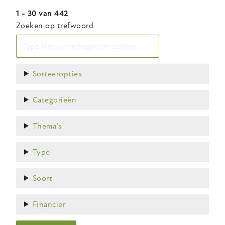
1 - 30 van 442
Zoeken op trefwoord
Weergeven
Sorteeropties
Weergeven
Categorieën
Weergeven
Thema’s
Weergeven
Type
Weergeven
Soort
Weergeven
Financier