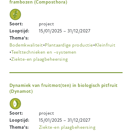
frambozen (Composthora)
Soort
project
Looptijd
15/01/2025
–
31/12/2027
Thema’s
Bodemkwaliteit
Plantaardige productie
Kleinfruit
Teelttechnieken en –systemen
Ziekte-en plaagbeheersing
Dynamiek van fruitmot(ten) in biologisch pitfruit
(Dynamot)
Soort
project
Looptijd
15/01/2025
–
31/12/2027
Thema’s
Ziekte-en plaagbeheersing