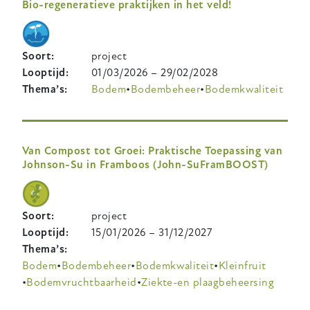
Bio-regeneratieve praktijken in het veld!
Soort
project
Looptijd
01/03/2026
–
29/02/2028
Thema’s
Bodem
Bodembeheer
Bodemkwaliteit
Van Compost tot Groei: Praktische Toepassing van
Johnson-Su in Framboos (John-SuFramBOOST)
Soort
project
Looptijd
15/01/2026
–
31/12/2027
Thema’s
Bodem
Bodembeheer
Bodemkwaliteit
Kleinfruit
Bodemvruchtbaarheid
Ziekte-en plaagbeheersing