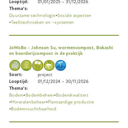
Looptijd
01/01/2025
–
31/12/2026
Thema’s
Duurzame technologie
Sociale aspecten
Teelttechnieken en –systemen
JoWoBo - Johnson Su, wormencompost, Bokashi
en boerderijcompost in de praktijk
Soort
project
Looptijd
01/12/2024
–
30/11/2026
Thema’s
Bodem
Bodembeheer
Bodemkwaliteit
Mineralenbeheer
Plantaardige productie
Bodemvruchtbaarheid