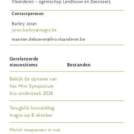
Vlaanderen – agentschap Landbouw en Zeevisserij
Contactpersoon
Barbry
Joran
joran.barbry@inagro.be
maarten.deboever@ilvo.vlaanderen.be
Gerelateerde
nieuwsitems
Bestanden
Bekijk de opname van
het Mini Symposium
bio-onderzoek 2026
Terugblik biovelddag
Inagro op 8 oktober
Mulch toepassen in nat