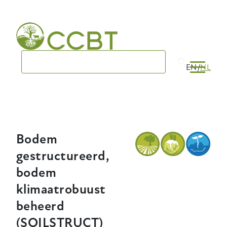
Skip
to
main
navigation
EN
NL
Bodem
gestructureerd,
bodem
klimaatrobuust
beheerd
(SOILSTRUCT)