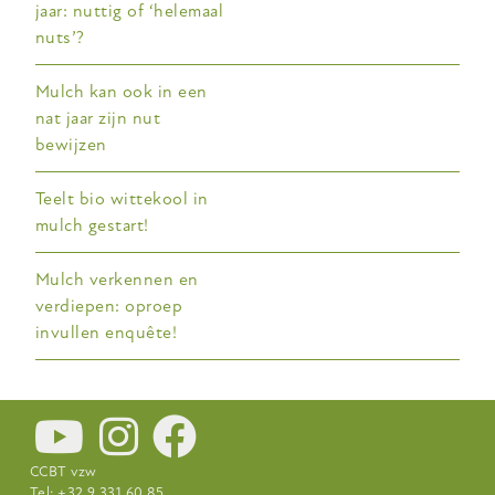
jaar: nuttig of ‘helemaal
nuts’?
Mulch kan ook in een
nat jaar zijn nut
bewijzen
Teelt bio wittekool in
mulch gestart!
Mulch verkennen en
verdiepen: oproep
invullen enquête!
CCBT vzw
Tel: +32 9 331 60 85