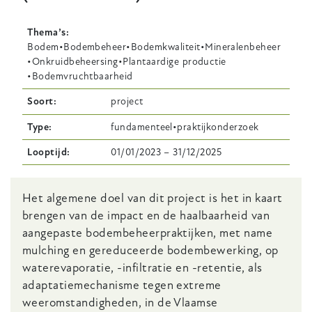
Thema’s
Bodem
Bodembeheer
Bodemkwaliteit
Mineralenbeheer
Onkruidbeheersing
Plantaardige productie
Bodemvruchtbaarheid
Soort
project
Type
fundamenteel
praktijkonderzoek
Looptijd
01/01/2023
–
31/12/2025
Body
Het algemene doel van dit project is het in kaart
brengen van de impact en de haalbaarheid van
aangepaste bodembeheerpraktijken, met name
mulching en gereduceerde bodembewerking, op
waterevaporatie, -infiltratie en -retentie, als
adaptatiemechanisme tegen extreme
weeromstandigheden, in de Vlaamse