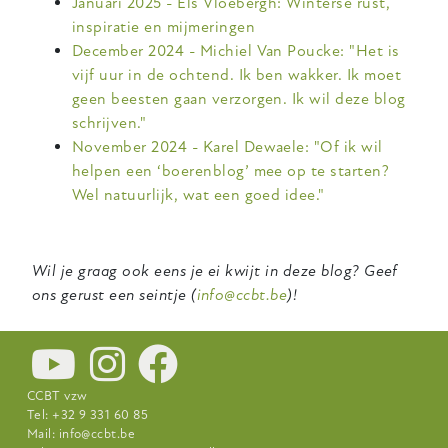
Januari 2025 - Els Vloebergh:
Winterse rust,
inspiratie en mijmeringen
December 2024 - Michiel Van Poucke: "Het is
vijf uur in de ochtend. Ik ben wakker. Ik moet
geen beesten gaan verzorgen. Ik wil deze blog
schrijven."
November 2024 - Karel Dewaele: "Of ik wil
helpen een ‘boerenblog’ mee op te starten?
Wel natuurlijk, wat een goed idee."
Wil je graag ook eens je ei kwijt in deze blog? Geef
ons gerust een seintje (
info@ccbt.be
)!
CCBT vzw
Tel: +32 9 331 60 85
Mail:
info@ccbt.be