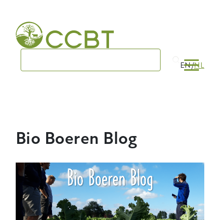
Skip
to
main
navigation
EN
NL
Bio Boeren Blog