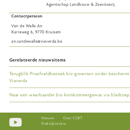
Agentschap Landbouw & Zeevisserij
Contactpersoon
Van de Walle
An
Karreweg 6, 9770 Kruisem
an.vandewalle@viaverda.be
Gerelateerde nieuwsitems
Terugblik Proefveldbezoek bio groenten onder beschermi
Viaverda
Naar een weerbaarder bio komkommergewas via bladtoep
Footer-
Nieuws
Over CCBT
Praktijkcentra
menu