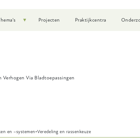
Thema's
Projecten
Praktijkcentra
Onderzo
 Verhogen Via Bladtoepassingen
ken en –systemen
Veredeling en rassenkeuze