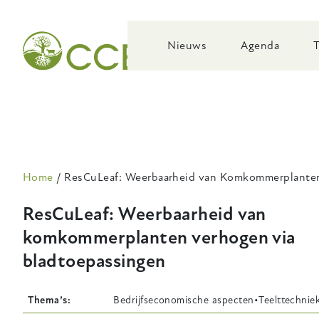
Skip
to
main
Nieuws
Agenda
navigation
Kruimelpad
Home
ResCuLeaf: Weerbaarheid van Komkommerplanten
ResCuLeaf: Weerbaarheid van
komkommerplanten verhogen via
bladtoepassingen
Thema’s
Bedrijfseconomische aspecten
Teelttechnie