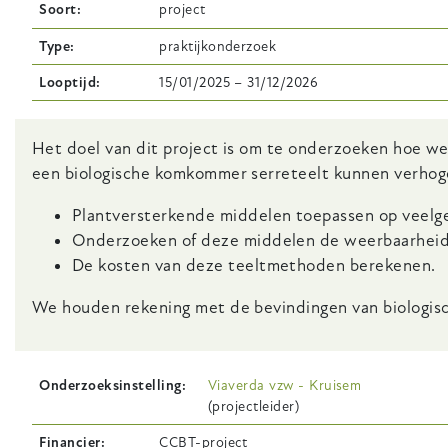
Soort
project
Type
praktijkonderzoek
Looptijd
15/01/2025
–
31/12/2026
Body
Het doel van dit project is om te onderzoeken hoe 
een
biologische komkommer serreteelt
kunnen verhog
Plantversterkende middelen toepassen op veelgeb
Onderzoeken of deze middelen de weerbaarheid
De kosten van deze teeltmethoden berekenen.
We houden rekening met de bevindingen van biologisch
Onderzoeksinstelling
Viaverda vzw - Kruisem
(projectleider)
Financier
CCBT-project