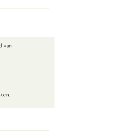
d van
sten.