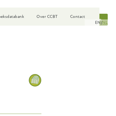
eksdatabank
Over CCBT
Contact
Zoeken
EN
NL