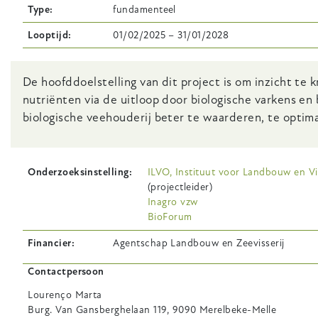
Type
fundamenteel
Looptijd
01/02/2025
–
31/01/2028
Body
De hoofddoelstelling van dit project is om inzicht te 
nutriënten via de uitloop door biologische varkens en
biologische veehouderij beter te waarderen, te optima
Onderzoeksinstelling
ILVO, Instituut voor Landbouw en Vi
(projectleider)
Inagro vzw
BioForum
Financier
Agentschap Landbouw en Zeevisserij
Contactpersoon
Lourenço
Marta
Burg. Van Gansberghelaan 119, 9090 Merelbeke-Melle