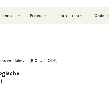
Thema's
Projecten
Praktijkcentra
Onderzo
rkens en Pluimvee (BIO-UITLOOP)
ogische
)