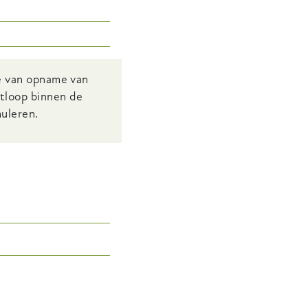
te van opname van
itloop binnen de
muleren.