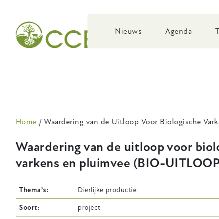
Skip
to
main
Nieuws
Agenda
navigation
Kruimelpad
Home
Waardering van de Uitloop Voor Biologische Va
Waardering van de uitloop voor biol
varkens en pluimvee (BIO-UITLOOP
Thema’s
Dierlijke productie
Soort
project