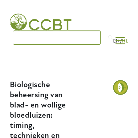
Skip
to
main
navigation
EN
NL
Biologische
beheersing van
blad- en wollige
bloedluizen:
timing,
technieken en