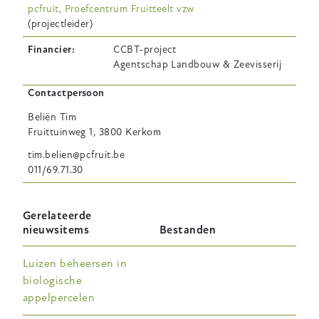
pcfruit, Proefcentrum Fruitteelt vzw
(projectleider)
Financier
CCBT-project
Agentschap Landbouw & Zeevisserij
Contactpersoon
Beliën
Tim
Fruittuinweg 1, 3800 Kerkom
tim.belien@pcfruit.be
011/69.71.30
Gerelateerde
nieuwsitems
Bestanden
Luizen beheersen in
biologische
appelpercelen