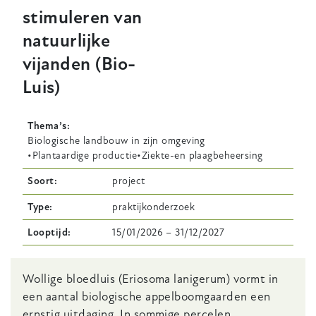
stimuleren van
natuurlijke
vijanden (Bio-
Luis)
Thema’s
Biologische landbouw in zijn omgeving
Plantaardige productie
Ziekte-en plaagbeheersing
Soort
project
Type
praktijkonderzoek
Looptijd
15/01/2026
–
31/12/2027
Body
Wollige bloedluis (Eriosoma lanigerum) vormt in
een aantal biologische appelboomgaarden een
ernstig uitdaging. In sommige percelen