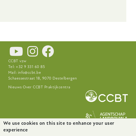
CCBT vzw
Tel: +32 9 331 60 85
Mail:
info@ccbt.be
Schaessestraat 18, 9070 Destelbergen
Footer-
Nieuws
Over CCBT
Praktijkcentra
menu
We use cookies on this site to enhance your user
experience
website door
startx