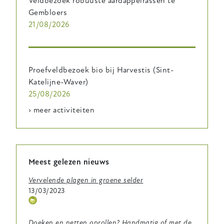
Veldbezoek robuuste aardappelrassen te
Gembloers
21/08/2026
Proefveldbezoek bio bij Harvestis (Sint-
Katelijne-Waver)
25/08/2026
› meer activiteiten
Meest gelezen nieuws
Vervelende plagen in groene selder
13/03/2023
Thema
icoontje
Doeken en netten oprollen? Handmatig of met de