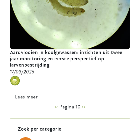
Aardvlooien in koolgewassen: inzichten uit twee
jaar monitoring en eerste perspectief op
larvenbestrijding
17/03/2026
categorie
Lees meer
over
Aardvlooien
Paginering
Vorige
‹‹
Pagina 10
Volgende
››
in
pagina
pagina
koolgewassen:
inzichten
Zoek per categorie
uit