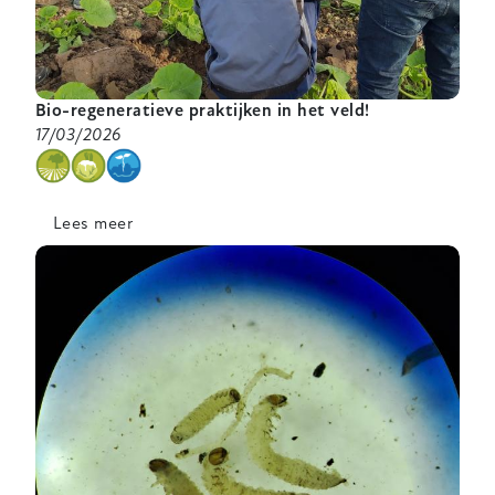
Bio-regeneratieve praktijken in het veld!
17/03/2026
categorie
Lees meer
over
Bio-
regeneratieve
praktijken
in
het
veld!