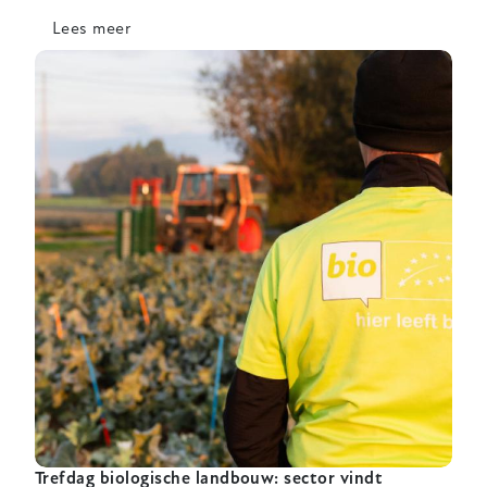
Lees meer
over
Onderzoek
naar
relatie
tussen
(stikstof)bemesting
en
bladluisaantasting
in
openluchtgroenten
Trefdag biologische landbouw: sector vindt