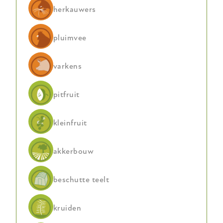
twee
herkauwers
jaar
monitoring
pluimvee
en
eerste
perspectief
varkens
op
larvenbestrijding
pitfruit
kleinfruit
akkerbouw
beschutte teelt
kruiden