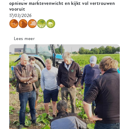
opnieuw marktevenwicht en kijkt vol vertrouwen
vooruit
17/03/2026
categorie
Lees meer
over
Trefdag
biologische
landbouw:
sector
vindt
opnieuw
marktevenwicht
en
kijkt
vol
vertrouwen
vooruit