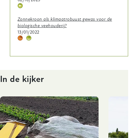
Thema
icoontje
Zonnekroon als klimaatrobuust gewas voor de
biologische veehouderij?
13/01/2022
Thema
Thema
icoontje
icoontje
In de kijker