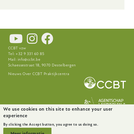
CCBT vzw
Tel: +32 9 331 60 85
Mail:
info@ccbt.be
Schaessestraat 18, 9070 Destelbergen
Footer-
Nieuws
Over CCBT
Praktijkcentra
menu
We use cookies on this site to enhance your user
experience
website door
startx
By clicking the Accept button, you agree to us doing so.
Meer informatie