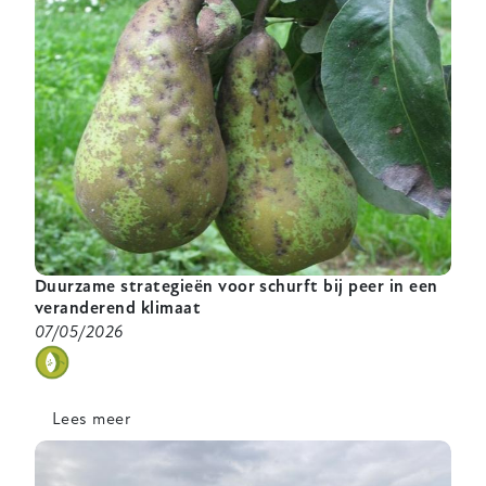
Duurzame strategieën voor schurft bij peer in een
veranderend klimaat
07/05/2026
categorie
Lees meer
over
Duurzame
strategieën