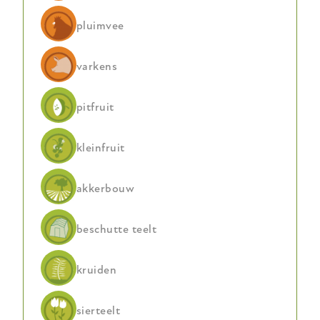
beheersing
pluimvee
varkens
pitfruit
kleinfruit
akkerbouw
beschutte teelt
kruiden
sierteelt