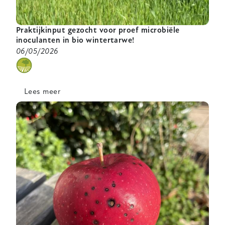
Praktijkinput gezocht voor proef microbiële
inoculanten in bio wintertarwe!
06/05/2026
categorie
Lees meer
over
Praktijkinput
gezocht
voor
proef
microbiële
inoculanten
in
bio
wintertarwe!