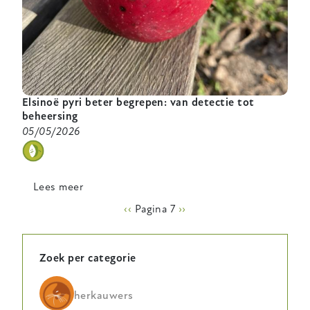
Elsinoë pyri beter begrepen: van detectie tot
beheersing
05/05/2026
categorie
Lees meer
over
Elsinoë
Paginering
Vorige
‹‹
Pagina 7
Volgende
››
pyri
pagina
pagina
beter
begrepen:
Zoek per categorie
van
detectie
herkauwers
tot