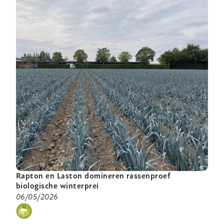
voor
schurft
bij
peer
in
een
veranderend
klimaat
Rapton en Laston domineren rassenproef
biologische winterprei
06/05/2026
categorie