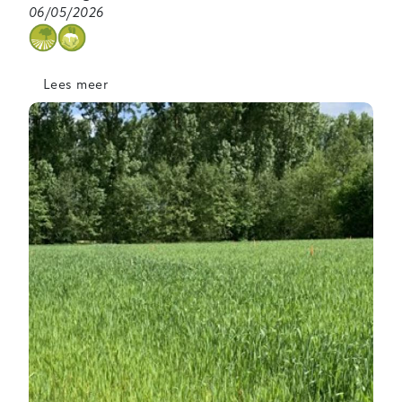
06/05/2026
categorie
Lees meer
over
Bio@Inagro
klaar
voor
een
nieuw
seizoen