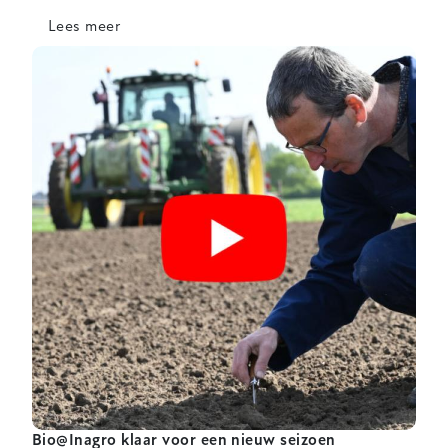
Lees meer
over
Rapton
en
Laston
domineren
rassenproef
biologische
winterprei
Bio@Inagro klaar voor een nieuw seizoen