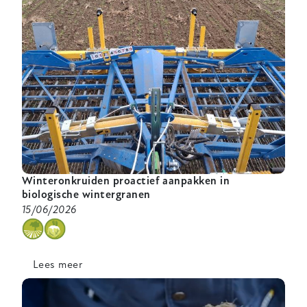
Winteronkruiden proactief aanpakken in
biologische wintergranen
15/06/2026
categorie
Lees meer
over
Winteronkruiden
proactief