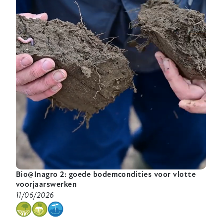
aanpakken
in
biologische
wintergranen
Bio@Inagro 2: goede bodemcondities voor vlotte
voorjaarswerken
11/06/2026
categorie