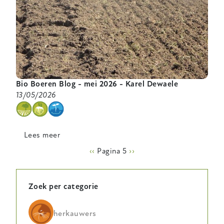
Bio Boeren Blog - mei 2026 - Karel Dewaele
13/05/2026
categorie
Lees meer
over
Bio
Paginering
Vorige
‹‹
Pagina 5
Volgende
››
Boeren
pagina
pagina
Blog
-
Zoek per categorie
mei
2026
herkauwers
-