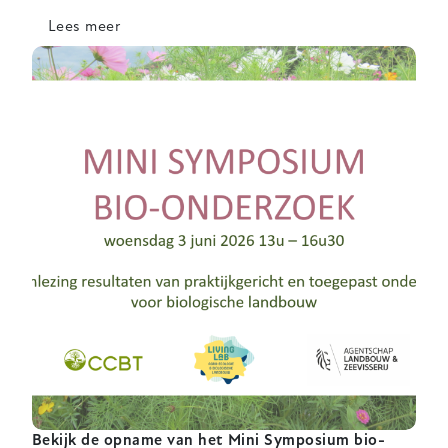
Lees meer
over
Bio@Inagro
2:
goede
bodemcondities
voor
vlotte
voorjaarswerken
Bekijk de opname van het Mini Symposium bio-