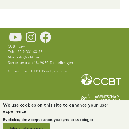
CCBT vzw
Tel: +32 9 331 60 85
Mail:
info@ccbt.be
Schaessestraat 18, 9070 Destelbergen
Footer-
Nieuws
Over CCBT
Praktijkcentra
menu
We use cookies on this site to enhance your user
experience
website door
startx
By clicking the Accept button, you agree to us doing so.
Meer informatie