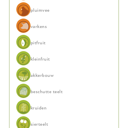
Karel
pluimvee
Dewaele
varkens
pitfruit
kleinfruit
akkerbouw
beschutte teelt
kruiden
sierteelt