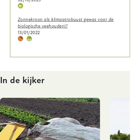
Thema
icoontje
Zonnekroon als klimaatrobuust gewas voor de
biologische veehouderij?
13/01/2022
Thema
Thema
icoontje
icoontje
In de kijker