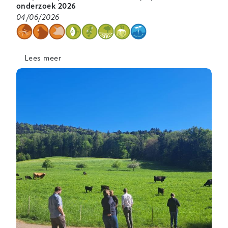
onderzoek 2026
04/06/2026
categorie
Lees meer
over
Bekijk
de
opname
van
het
Mini
Symposium
bio-
onderzoek
2026