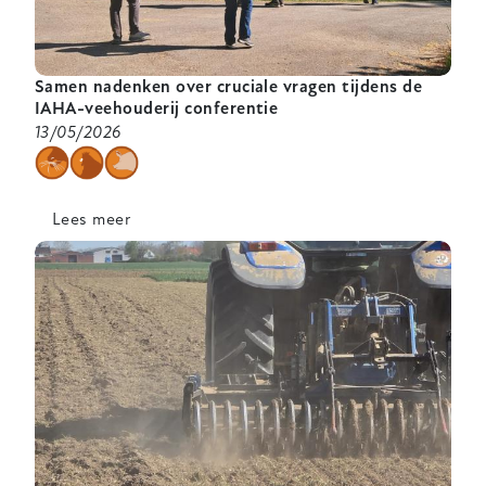
Samen nadenken over cruciale vragen tijdens de
IAHA-veehouderij conferentie
13/05/2026
categorie
Lees meer
over
Samen
nadenken
over
cruciale
vragen
tijdens
de
IAHA-
veehouderij
conferentie