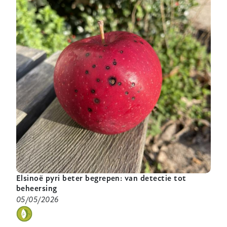
voor
schurft
bij
peer
in
een
veranderend
klimaat
Elsinoë pyri beter begrepen: van detectie tot
beheersing
05/05/2026
categorie