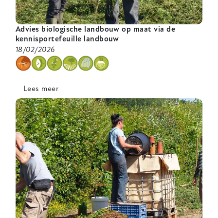
Advies biologische landbouw op maat via de
kennisportefeuille landbouw
18/02/2026
categorie
Lees meer
over
Advies
biologische
landbouw
op
maat
via
de
kennisportefeuille
landbouw