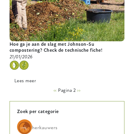
Hoe ga je aan de slag met Johnson-Su
compostering? Check de technische fiche!
21/01/2026
categorie
Lees meer
over
Hoe
Paginering
Vorige
‹‹
Pagina 2
Volgende
››
ga
pagina
pagina
je
aan
Zoek per categorie
de
slag
herkauwers
met