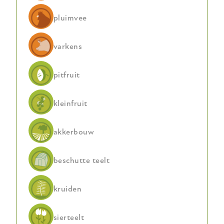
Johnson-
pluimvee
Su
compostering?
Check
varkens
de
technische
pitfruit
fiche!
kleinfruit
akkerbouw
beschutte teelt
kruiden
sierteelt