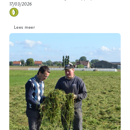
17/03/2026
categorie
Lees meer
over
Luizen
beheersen
in
biologische
appelpercelen