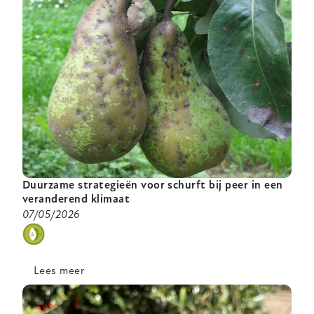
Duurzame strategieën voor schurft bij peer in een
veranderend klimaat
07/05/2026
categorie
Lees meer
over
Duurzame
strategieën