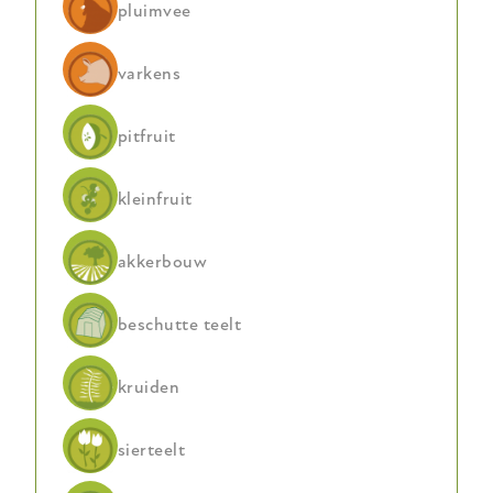
pluimvee
varkens
pitfruit
kleinfruit
akkerbouw
beschutte teelt
kruiden
sierteelt