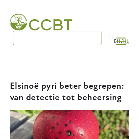
Skip
to
main
navigation
EN
NL
Elsinoë pyri beter begrepen:
van detectie tot beheersing