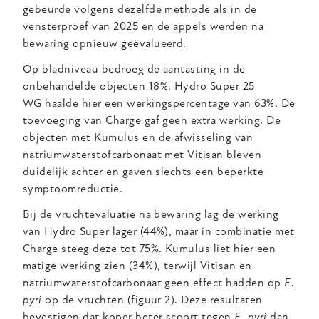
gebeurde volgens dezelfde methode als in de
vensterproef van 2025 en de appels werden na
bewaring opnieuw geëvalueerd.
Op bladniveau bedroeg de aantasting in de
onbehandelde objecten 18%. Hydro Super 25
WG
haalde hier een werkingspercentage van 63%. De
toevoeging van Charge gaf geen extra werking. De
objecten met Kumulus en de afwisseling van
natriumwaterstofcarbonaat met Vitisan bleven
duidelijk achter en gaven slechts een beperkte
symptoomreductie.
Bij de vruchtevaluatie na bewaring lag de werking
van Hydro Super lager (44%), maar in combinatie met
Charge steeg deze tot 75%. Kumulus liet hier een
matige werking zien (34%), terwijl Vitisan en
natriumwaterstofcarbonaat geen effect hadden op
E.
pyri
op de vruchten (figuur 2). Deze resultaten
bevestigen dat koper beter scoort tegen
E. pyri
dan