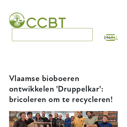
Skip
to
main
navigation
EN
NL
Vlaamse bioboeren
ontwikkelen 'Druppelkar':
bricoleren om te recycleren!