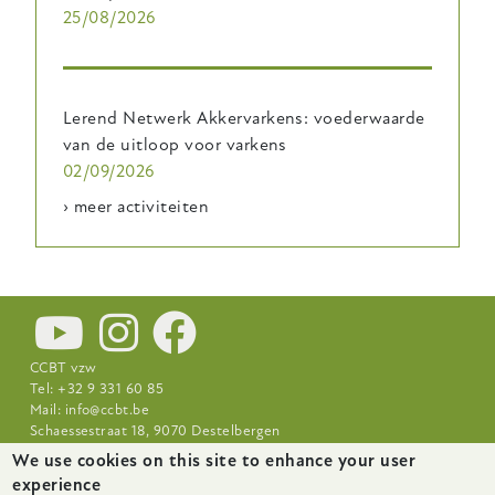
25/08/2026
Lerend Netwerk Akkervarkens: voederwaarde
van de uitloop voor varkens
02/09/2026
› meer activiteiten
CCBT vzw
Tel: +32 9 331 60 85
Mail:
info@ccbt.be
Schaessestraat 18, 9070 Destelbergen
We use cookies on this site to enhance your user
Footer-
Nieuws
Over CCBT
Praktijkcentra
experience