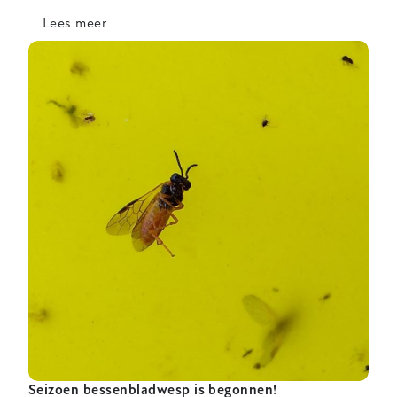
Lees meer
over
Johnson-
Su
compost
voor
meer
vitale
frambozenplanten
Seizoen bessenbladwesp is begonnen!