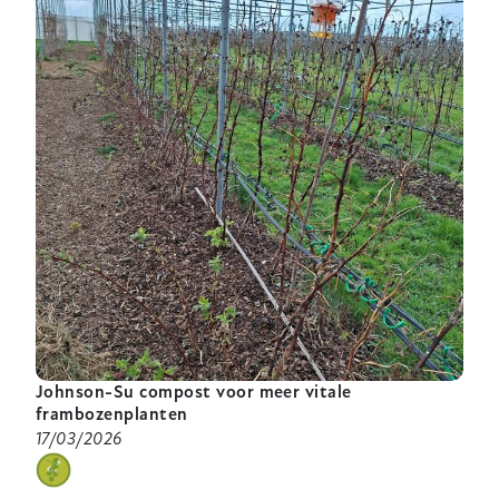
er
op
de
planning
voor
2026
in
het
Composthora
project?
Johnson-Su compost voor meer vitale
frambozenplanten
17/03/2026
categorie