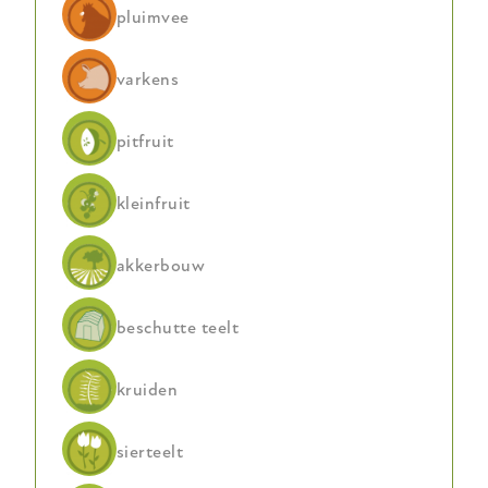
pluimvee
varkens
pitfruit
kleinfruit
akkerbouw
beschutte teelt
kruiden
sierteelt