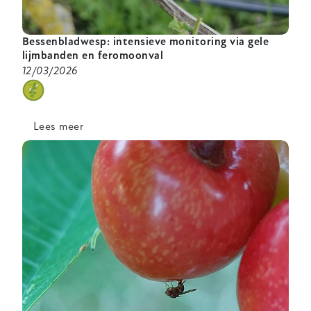
Bessenbladwesp: intensieve monitoring via gele
lijmbanden en feromoonval
12/03/2026
categorie
Lees meer
over
Bessenbladwesp:
intensieve
monitoring
via
gele
lijmbanden
en
feromoonval