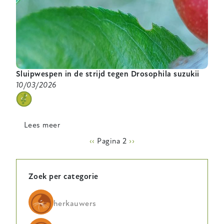
Sluipwespen in de strijd tegen Drosophila suzukii
10/03/2026
categorie
Lees meer
over
Sluipwespen
Paginering
Vorige
‹‹
Pagina 2
Volgende
››
in
pagina
pagina
de
strijd
Zoek per categorie
tegen
Drosophila
herkauwers
suzukii