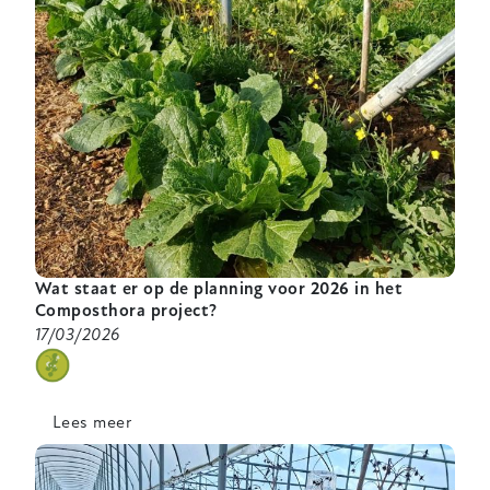
Wat staat er op de planning voor 2026 in het
Composthora project?
17/03/2026
categorie
Lees meer
over
Wat
staat