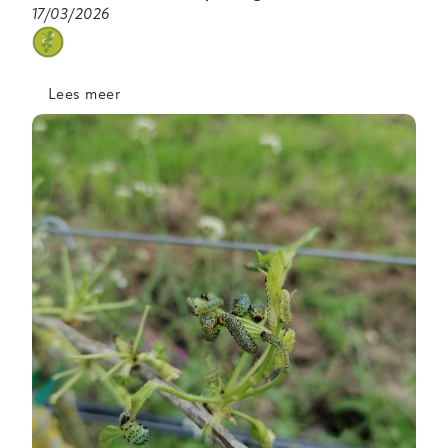
17/03/2026
categorie
Lees meer
over
Seizoen
bessenbladwesp
is
begonnen!