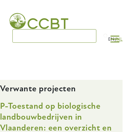
Skip
to
main
navigation
EN
NL
Verwante projecten
P-Toestand op biologische
landbouwbedrijven in
Vlaanderen: een overzicht en