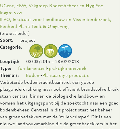
gangbare
Onderzoeksinstelling
UGent, FBW, Vakgroep Bodembeheer en Hygiëne
landbouw
Inagro vzw
ILVO, Instituut voor Landbouw en Visserijonderzoek,
Eenheid Plant: Teelt & Omgeving
(projectleider)
Soort
project
Categorie
Looptijd
03/03/2015
–
28/02/2018
Type
fundamenteel
praktijkonderzoek
Thema’s
Bodem
Plantaardige productie
Body
Verbeterde bodemvruchtbaarheid, een goede
plaagonderdrukking maar ook efficiënt brandstofverbruik
staan centraal binnen de biologische landbouw en
vormen het uitgangspunt bij de zoektocht naar een goed
bodembeheer. Centraal in dit project staat het beheer
van groenbedekkers met de ‘roller-crimper’. Dit is een
nieuwe landbouwmachine die de groenbedekkers in het