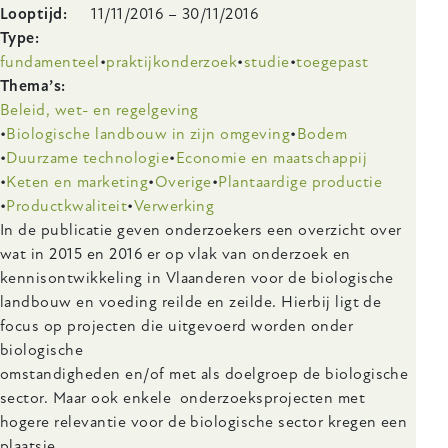
Looptijd
11/11/2016
–
30/11/2016
Type
fundamenteel
praktijkonderzoek
studie
toegepast
Thema’s
Beleid, wet- en regelgeving
Biologische landbouw in zijn omgeving
Bodem
Duurzame technologie
Economie en maatschappij
Keten en marketing
Overige
Plantaardige productie
Productkwaliteit
Verwerking
Body
In de publicatie geven onderzoekers een overzicht over
wat in 2015 en 2016 er op vlak van onderzoek en
kennisontwikkeling in Vlaanderen voor de biologische
landbouw en voeding reilde en zeilde. Hierbij ligt de
focus op projecten die uitgevoerd worden onder
biologische
omstandigheden en/of met als doelgroep de biologische
sector. Maar ook enkele onderzoeksprojecten met
hogere relevantie voor de biologische sector kregen een
plaatsje.