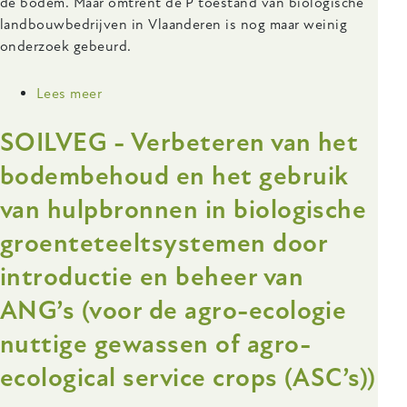
de bodem. Maar omtrent de P toestand van biologische
landbouwbedrijven in Vlaanderen is nog maar weinig
onderzoek gebeurd.
Lees meer
over
P-
SOILVEG - Verbeteren van het
Toestand
op
bodembehoud en het gebruik
biologische
van hulpbronnen in biologische
landbouwbedrijven
in
groenteteeltsystemen door
Vlaanderen:
een
introductie en beheer van
overzicht
ANG’s (voor de agro-ecologie
en
een
nuttige gewassen of agro-
vergelijking
ecological service crops (ASC’s))
met
de