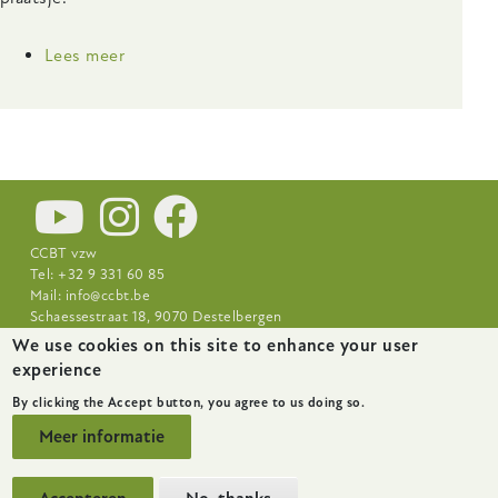
Lees meer
over
De
biologische
landbouw
in
Vlaanderen:
Onderzoek
2015-
CCBT vzw
2016
Tel: +32 9 331 60 85
Mail:
info@ccbt.be
Schaessestraat 18, 9070 Destelbergen
We use cookies on this site to enhance your user
Footer-
Nieuws
Over CCBT
Praktijkcentra
experience
menu
By clicking the Accept button, you agree to us doing so.
Meer informatie