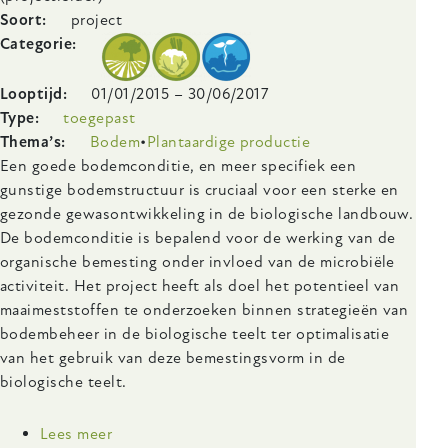
door
Soort
project
introductie
Categorie
en
beheer
Looptijd
01/01/2015
–
30/06/2017
van
Type
toegepast
ANG’s
Thema’s
Bodem
Plantaardige productie
(voor
Body
Een goede bodemconditie, en meer specifiek een
de
gunstige bodemstructuur is cruciaal voor een sterke en
agro-
gezonde gewasontwikkeling in de biologische landbouw.
ecologie
De bodemconditie is bepalend voor de werking van de
nuttige
organische bemesting onder invloed van de microbiële
gewassen
activiteit. Het project heeft als doel het potentieel van
of
maaimeststoffen te onderzoeken binnen strategieën van
agro-
bodembeheer in de biologische teelt ter optimalisatie
ecological
van het gebruik van deze bemestingsvorm in de
service
biologische teelt.
crops
(ASC’s))
Lees meer
over