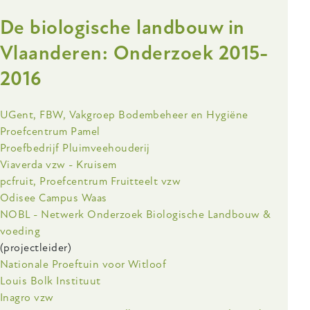
Stikstofwerking
De biologische landbouw in
van
maaimeststoffen
Vlaanderen: Onderzoek 2015-
in
2016
relatie
tot
toedieningswijze
Onderzoeksinstelling
UGent, FBW, Vakgroep Bodembeheer en Hygiëne
en
Proefcentrum Pamel
bodemconditie
Proefbedrijf Pluimveehouderij
Viaverda vzw - Kruisem
pcfruit, Proefcentrum Fruitteelt vzw
Odisee Campus Waas
NOBL - Netwerk Onderzoek Biologische Landbouw &
voeding
(projectleider)
Nationale Proeftuin voor Witloof
Louis Bolk Instituut
Inagro vzw