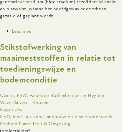
generatieve stadium (bloeistadium) tezelfdertijd knakt
en platwalst, waarna het hoofdgewas er doorheen
gezaaid of geplant wordt.
Lees meer
over
SOILVEG
Stikstofwerking van
-
Verbeteren
maaimeststoffen in relatie tot
van
toedieningswijze en
het
bodembehoud
bodemconditie
en
het
gebruik
Onderzoeksinstelling
UGent, FBW, Vakgroep Bodembeheer en Hygiëne
van
Viaverda vzw - Kruisem
hulpbronnen
Inagro vzw
in
ILVO, Instituut voor Landbouw en Visserijonderzoek,
biologische
Eenheid Plant: Teelt & Omgeving
groenteteeltsystemen
(projectleider)