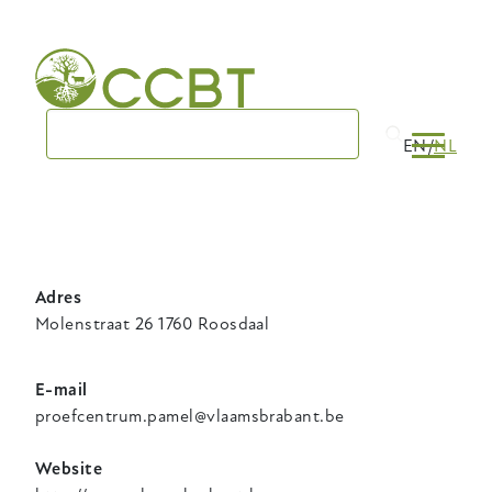
Skip
to
main
navigation
EN
NL
Adres
Molenstraat 26 1760 Roosdaal
E-mail
proefcentrum.pamel@vlaamsbrabant.be
Website