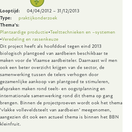
biologische
tuinbouw:
Looptijd
04/04/2012
–
31/12/2013
grauwe
Type
praktijkonderzoek
schimmel
Thema’s
(Botrytis
Plantaardige productie
Teelttechnieken en –systemen
cinerea)
Veredeling en rassenkeuze
in
Body
Dit project heeft als hoofddoel tegen eind 2013
aardbeien
biologisch plantgoed van aardbeien beschikbaar te
maken voor de Vlaamse aardbeiteler. Daarnaast wil men
ook een beter overzicht krijgen van de sector, de
samenwerking tussen de telers verhogen door
gezamenlijke aankoop van plantgoed te stimuleren,
afspraken maken rond teelt- en oogstplanning en
internationale samenwerking rond dit thema op gang
brengen. Binnen de projectproeven wordt ook het thema
‘vlakke volleveldsteelt van aardbeien’ meegenomen,
aangezien dit ook een actueel thema is binnen het BBN
kleinfruit.