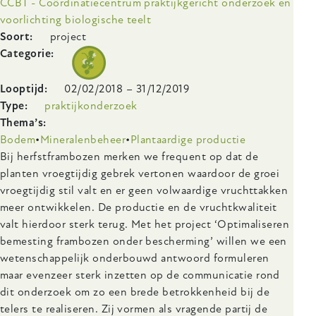
CCBT - Coördinatiecentrum praktijkgericht onderzoek en
voorlichting biologische teelt
Soort
project
Categorie
Looptijd
02/02/2018
–
31/12/2019
Type
praktijkonderzoek
Thema’s
Bodem
Mineralenbeheer
Plantaardige productie
Body
Bij herfstframbozen merken we frequent op dat de
planten vroegtijdig gebrek vertonen waardoor de groei
vroegtijdig stil valt en er geen volwaardige vruchttakken
meer ontwikkelen. De productie en de vruchtkwaliteit
valt hierdoor sterk terug. Met het project ‘Optimaliseren
bemesting frambozen onder bescherming’ willen we een
wetenschappelijk onderbouwd antwoord formuleren
maar evenzeer sterk inzetten op de communicatie rond
dit onderzoek om zo een brede betrokkenheid bij de
telers te realiseren. Zij vormen als vragende partij de