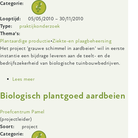
Categorie
Looptijd
05/05/2010
–
30/11/2010
Type
praktijkonderzoek
Thema’s
Plantaardige productie
Ziekte-en plaagbeheersing
Body
Het project 'grauwe schimmel in aardbeien' wil in eerste
instantie een bijdrage leveren aan de teelt- en de
bedrijfszekerheid van biologische tuinbouwbedrijven.
Lees meer
over
Inzicht
Biologisch plantgoed aardbeien
in
en
beheersing
Onderzoeksinstelling
Proefcentrum Pamel
van
(projectleider)
probleemplagen
Soort
project
in
Categorie