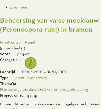
Lees meer
over
Biologische
Beheersing van valse meeldauw
frambozenteelt:
geschikte
(Peronospora rubi) in bramen
rassen
en
Onderzoeksinstelling
Proefcentrum Pamel
biologisch
(projectleider)
plantgoed
Soort
project
Categorie
Looptijd
05/05/2010
–
30/11/2010
Type
praktijkonderzoek
Thema’s
Plantaardige productie
Ziekte-en plaagbeheersing
Body
Project omschrijving
Binnen dit project zoeken we naar mogelijke technieken