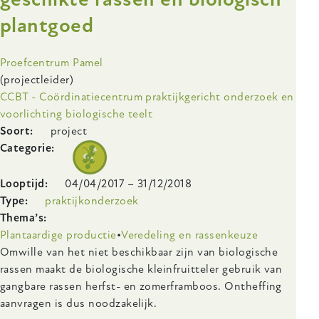
de
plantgoed
biologische
kleinfruitteelt
Onderzoeksinstelling
Proefcentrum Pamel
(projectleider)
CCBT - Coördinatiecentrum praktijkgericht onderzoek en
voorlichting biologische teelt
Soort
project
Categorie
Looptijd
04/04/2017
–
31/12/2018
Type
praktijkonderzoek
Thema’s
Plantaardige productie
Veredeling en rassenkeuze
Body
Omwille van het niet beschikbaar zijn van biologische
rassen maakt de biologische kleinfruitteler gebruik van
gangbare rassen herfst- en zomerframboos. Ontheffing
aanvragen is dus noodzakelijk.