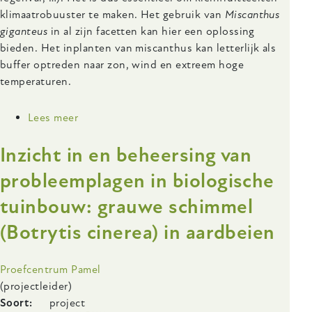
klimaatrobuuster te maken. Het gebruik van
Miscanthus
giganteus
in al zijn facetten kan hier een oplossing
bieden. Het inplanten van miscanthus kan letterlijk als
buffer optreden naar zon, wind en extreem hoge
temperaturen.
Lees meer
over
Frambozen
Inzicht in en beheersing van
en
miscanthus
probleemplagen in biologische
bundelen
tuinbouw: grauwe schimmel
de
krachten
(Botrytis cinerea) in aardbeien
Onderzoeksinstelling
Proefcentrum Pamel
(projectleider)
Soort
project