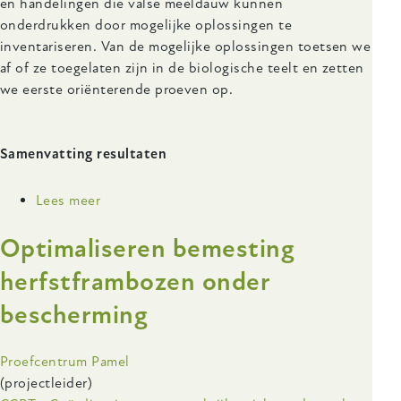
en handelingen die valse meeldauw kunnen
onderdrukken door mogelijke oplossingen te
inventariseren. Van de mogelijke oplossingen toetsen we
af of ze toegelaten zijn in de biologische teelt en zetten
we eerste oriënterende proeven op.
Samenvatting resultaten
Lees meer
over
Beheersing
Optimaliseren bemesting
van
valse
herfstframbozen onder
meeldauw
bescherming
(Peronospora
rubi)
in
Onderzoeksinstelling
Proefcentrum Pamel
bramen
(projectleider)