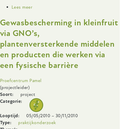
Lees meer
over
Biologisch
Gewasbescherming in kleinfruit
plantgoed
aardbeien
via GNO’s,
plantenversterkende middelen
en producten die werken via
een fysische barrière
Onderzoeksinstelling
Proefcentrum Pamel
(projectleider)
Soort
project
Categorie
Looptijd
05/05/2010
–
30/11/2010
Type
praktijkonderzoek