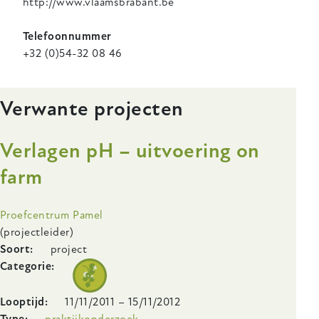
http://www.vlaamsbrabant.be
Telefoonnummer
+32 (0)54-32 08 46
Verwante projecten
Verlagen pH – uitvoering on
farm
Onderzoeksinstelling
Proefcentrum Pamel
(projectleider)
Soort
project
Categorie
Looptijd
11/11/2011
–
15/11/2012
Type
praktijkonderzoek