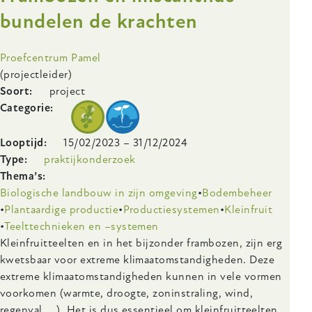
–
bundelen de krachten
uitvoering
on
Onderzoeksinstelling
Proefcentrum Pamel
farm
(projectleider)
Soort
project
Categorie
Looptijd
15/02/2023
–
31/12/2024
Type
praktijkonderzoek
Thema’s
Biologische landbouw in zijn omgeving
Bodembeheer
Plantaardige productie
Productiesystemen
Kleinfruit
Teelttechnieken en –systemen
Body
Kleinfruitteelten en in het bijzonder frambozen, zijn erg
kwetsbaar voor extreme klimaatomstandigheden. Deze
extreme klimaatomstandigheden kunnen in vele vormen
voorkomen (warmte, droogte, zoninstraling, wind,
regenval, …). Het is dus essentieel om kleinfruitteelten