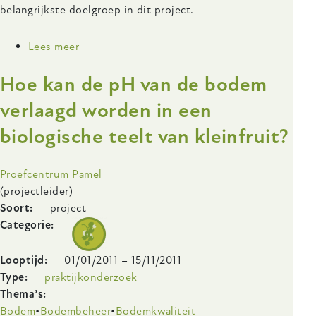
belangrijkste doelgroep in dit project.
Lees meer
over
Optimaliseren
Hoe kan de pH van de bodem
bemesting
herfstframbozen
verlaagd worden in een
onder
biologische teelt van kleinfruit?
bescherming
Onderzoeksinstelling
Proefcentrum Pamel
(projectleider)
Soort
project
Categorie
Looptijd
01/01/2011
–
15/11/2011
Type
praktijkonderzoek
Thema’s
Bodem
Bodembeheer
Bodemkwaliteit