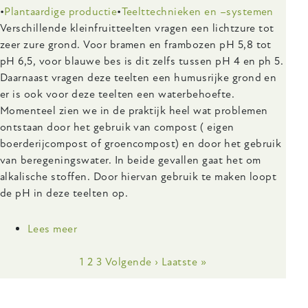
Plantaardige productie
Teelttechnieken en –systemen
Body
Verschillende kleinfruitteelten vragen een lichtzure tot
zeer zure grond. Voor bramen en frambozen pH 5,8 tot
pH 6,5, voor blauwe bes is dit zelfs tussen pH 4 en ph 5.
Daarnaast vragen deze teelten een humusrijke grond en
er is ook voor deze teelten een waterbehoefte.
Momenteel zien we in de praktijk heel wat problemen
ontstaan door het gebruik van compost ( eigen
boerderijcompost of groencompost) en door het gebruik
van beregeningswater. In beide gevallen gaat het om
alkalische stoffen. Door hiervan gebruik te maken loopt
de pH in deze teelten op.
Lees meer
over
Hoe
Paginering
kan
Huidige
1
Pagina
2
Pagina
3
Volgende
Volgende ›
Laatste
Laatste »
de
pagina
pagina
pagina
pH