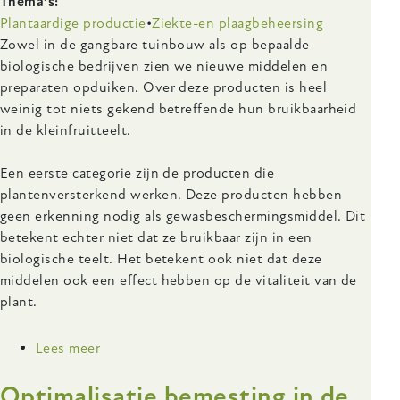
Thema’s
Plantaardige productie
Ziekte-en plaagbeheersing
Body
Zowel in de gangbare tuinbouw als op bepaalde
biologische bedrijven zien we nieuwe middelen en
preparaten opduiken. Over deze producten is heel
weinig tot niets gekend betreffende hun bruikbaarheid
in de kleinfruitteelt.
Een eerste categorie zijn de producten die
plantenversterkend werken. Deze producten hebben
geen erkenning nodig als gewasbeschermingsmiddel. Dit
betekent echter niet dat ze bruikbaar zijn in een
biologische teelt. Het betekent ook niet dat deze
middelen ook een effect hebben op de vitaliteit van de
plant.
Lees meer
over
Gewasbescherming
Optimalisatie bemesting in de
in