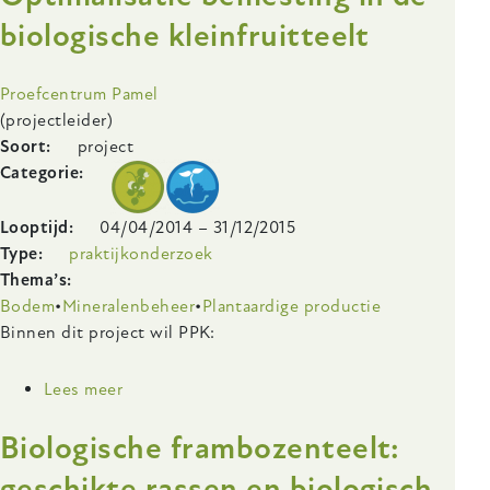
kleinfruit
biologische kleinfruitteelt
via
GNO’s,
Onderzoeksinstelling
Proefcentrum Pamel
plantenversterkende
(projectleider)
middelen
Soort
project
en
Categorie
producten
die
werken
Looptijd
04/04/2014
–
31/12/2015
via
Type
praktijkonderzoek
een
Thema’s
fysische
Bodem
Mineralenbeheer
Plantaardige productie
barrière
Body
Binnen dit project wil PPK:
Lees meer
over
Optimalisatie
Biologische frambozenteelt:
bemesting
in
geschikte rassen en biologisch