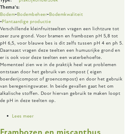
Thema’s
Bodem
Bodembeheer
Bodemkwaliteit
Plantaardige productie
Body
Verschillende kleinfruitteelten vragen een lichtzure tot
zeer zure grond. Voor bramen en frambozen pH 5,8 tot
pH 6,5, voor blauwe bes is dit zelfs tussen pH 4 en ph 5.
Daarnaast vragen deze teelten een humusrijke grond en
er is ook voor deze teelten een waterbehoefte.
Momenteel zien we in de praktijk heel wat problemen
ontstaan door het gebruik van compost ( eigen
boerderijcompost of groencompost) en door het gebruik
van beregeningswater. In beide gevallen gaat het om
alkalische stoffen. Door hiervan gebruik te maken loopt
de pH in deze teelten op.
Lees meer
over
Verlagen
Frambozen en miscanthus
pH