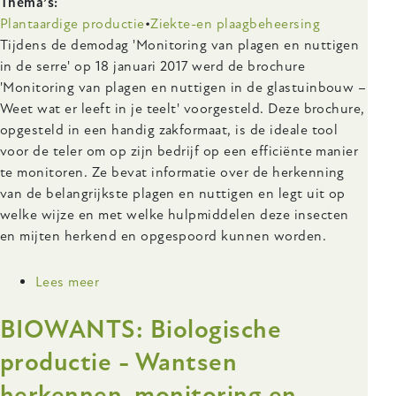
Thema’s
Plantaardige productie
Ziekte-en plaagbeheersing
Body
Tijdens de demodag 'Monitoring van plagen en nuttigen
in de serre' op 18 januari 2017 werd de brochure
'Monitoring van plagen en nuttigen in de glastuinbouw –
Weet wat er leeft in je teelt' voorgesteld. Deze brochure,
opgesteld in een handig zakformaat, is de ideale tool
voor de teler om op zijn bedrijf op een efficiënte manier
te monitoren. Ze bevat informatie over de herkenning
van de belangrijkste plagen en nuttigen en legt uit op
welke wijze en met welke hulpmiddelen deze insecten
en mijten herkend en opgespoord kunnen worden.
Lees meer
over
Monitoring
BIOWANTS: Biologische
van
plagen
productie - Wantsen
en
herkennen, monitoring en
nuttigen