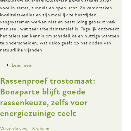
stinkwants en schaduwwantsen komen steeds vaker
voor in serres, tunnels en openlucht. Ze veroorzaken
kwaliteitsverlies en zijn moeilijk te bestrijden:
vangsystemen werken niet en bestrijding gebeurt vaak
manueel, wat zeer arbeidsintensief is. Tegelijk ontbreekt
het telers aan kennis om schadelijke en nuttige wantsen
te onderscheiden, wat risico geeft op het doden van
natuurlijke vijanden.
Lees meer
over
BIOWANTS:
Rassenproef trostomaat:
Biologische
productie
Bonaparte blijft goede
-
rassenkeuze, zelfs voor
Wantsen
herkennen,
energiezuinige teelt
monitoring
en
beheersing
Onderzoeksinstelling
Viaverda vzw - Kruisem