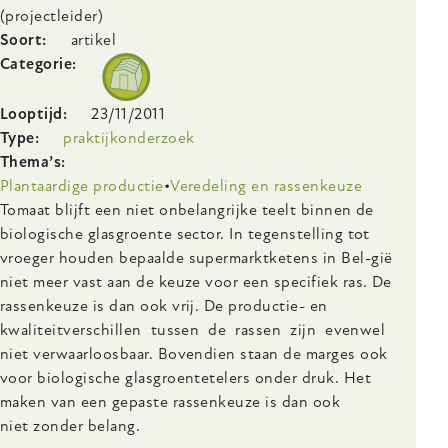
(projectleider)
Soort
artikel
Categorie
Looptijd
23/11/2011
Type
praktijkonderzoek
Thema’s
Plantaardige productie
Veredeling en rassenkeuze
Body
Tomaat blijft een niet onbelangrijke teelt binnen de
biologische glasgroente sector. In tegenstelling tot
vroeger houden bepaalde supermarktketens in Bel-gië
niet meer vast aan de keuze voor een specifiek ras. De
rassenkeuze is dan ook vrij. De productie- en
kwaliteitverschillen tussen de rassen zijn evenwel
niet verwaarloosbaar. Bovendien staan de marges ook
voor biologische glasgroentetelers onder druk. Het
maken van een gepaste rassenkeuze is dan ook
niet zonder belang.