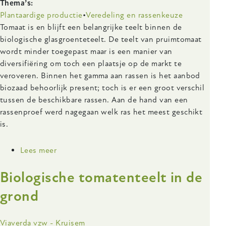
Thema’s
Plantaardige productie
Veredeling en rassenkeuze
Body
Tomaat is en blijft een belangrijke teelt binnen de
biologische glasgroenteteelt. De teelt van pruimtomaat
wordt minder toegepast maar is een manier van
diversifiëring om toch een plaatsje op de markt te
veroveren. Binnen het gamma aan rassen is het aanbod
biozaad behoorlijk present; toch is er een groot verschil
tussen de beschikbare rassen. Aan de hand van een
rassenproef werd nagegaan welk ras het meest geschikt
is.
Lees meer
over
Bioteelt
Biologische tomatenteelt in de
pruimtomaat:
SAVANTAS
grond
TOPPER
Onderzoeksinstelling
Viaverda vzw - Kruisem