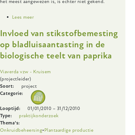
het meest aangewezen is, is echter niet gekend.
Lees meer
over
OS
Invloed van stikstofbemesting
-
Omschakelen
op bladluisaantasting in de
op
biologische teelt van paprika
slimme
wijze
Onderzoeksinstelling
Viaverda vzw - Kruisem
(projectleider)
Soort
project
Categorie
Looptijd
01/01/2010
–
31/12/2010
Type
praktijkonderzoek
Thema’s
Onkruidbeheersing
Plantaardige productie