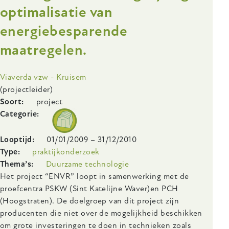
optimalisatie van
van
koepel
energiebesparende
tijdens
de
maatregelen.
zomer
Onderzoeksinstelling
Viaverda vzw - Kruisem
(projectleider)
Soort
project
Categorie
Looptijd
01/01/2009
–
31/12/2010
Type
praktijkonderzoek
Thema’s
Duurzame technologie
Body
Het project “ENVR” loopt in samenwerking met de
proefcentra PSKW (Sint Katelijne Waver)en PCH
(Hoogstraten). De doelgroep van dit project zijn
producenten die niet over de mogelijkheid beschikken
om grote investeringen te doen in technieken zoals