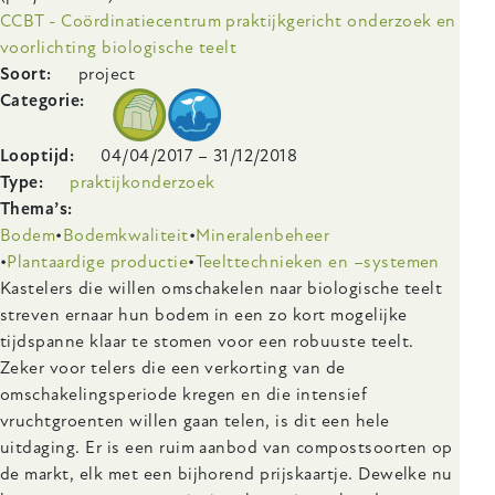
CCBT - Coördinatiecentrum praktijkgericht onderzoek en
voorlichting biologische teelt
Soort
project
Categorie
Looptijd
04/04/2017
–
31/12/2018
Type
praktijkonderzoek
Thema’s
Bodem
Bodemkwaliteit
Mineralenbeheer
Plantaardige productie
Teelttechnieken en –systemen
Body
Kastelers die willen omschakelen naar biologische teelt
streven ernaar hun bodem in een zo kort mogelijke
tijdspanne klaar te stomen voor een robuuste teelt.
Zeker voor telers die een verkorting van de
omschakelingsperiode kregen en die intensief
vruchtgroenten willen gaan telen, is dit een hele
uitdaging. Er is een ruim aanbod van compostsoorten op
de markt, elk met een bijhorend prijskaartje. Dewelke nu