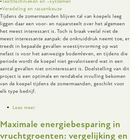
Teelttechnieken en –systemen
Veredeling en rassenkeuze
Body
Tijdens de zomermaanden blijven tal van koepels leeg
liggen daar een voor- en najaarsteelt over het algemeen
het meest interessant is. Toch is braak veelal niet de
meest interessante aanpak: de onkruiddruk neemt toe, er
treedt in bepaalde gevallen woestijnvorming op wat
nefast is voor het aanwezige bodemleven, en tijdens die
periode wordt de koepel niet gevaloriseerd wat in een
aantal gevallen niet oninteressant is. Doelstelling van dit
project is een optimale en rendabele invulling bekomen
van de koepel tijdens de zomermaanden, geschikt voor
elk type bedrijf.
Lees meer
over
Optimalisering
Maximale energiebesparing in
van
het
vruchtgroenten: vergelijking en
gebruik