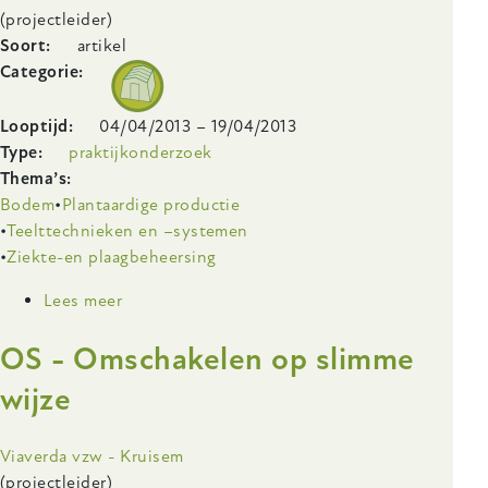
(projectleider)
Soort
artikel
Categorie
Looptijd
04/04/2013
–
19/04/2013
Type
praktijkonderzoek
Thema’s
Bodem
Plantaardige productie
Teelttechnieken en –systemen
Ziekte-en plaagbeheersing
Lees meer
over
Biologische
OS - Omschakelen op slimme
tomatenteelt
in
wijze
de
grond
Onderzoeksinstelling
Viaverda vzw - Kruisem
(projectleider)