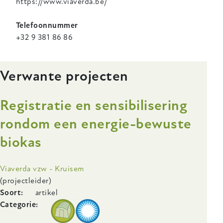
https://www.viaverda.be/
Telefoonnummer
+32 9 381 86 86
Verwante projecten
Registratie en sensibilisering
rondom een energie-bewuste
biokas
Onderzoeksinstelling
Viaverda vzw - Kruisem
(projectleider)
Soort
artikel
Categorie