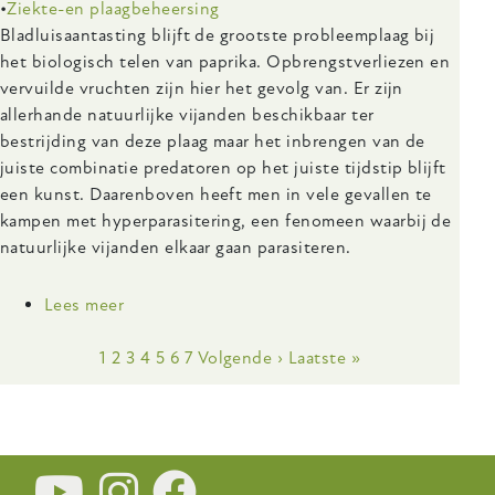
Ziekte-en plaagbeheersing
Body
Bladluisaantasting blijft de grootste probleemplaag bij
het biologisch telen van paprika. Opbrengstverliezen en
vervuilde vruchten zijn hier het gevolg van. Er zijn
allerhande natuurlijke vijanden beschikbaar ter
bestrijding van deze plaag maar het inbrengen van de
juiste combinatie predatoren op het juiste tijdstip blijft
een kunst. Daarenboven heeft men in vele gevallen te
kampen met hyperparasitering, een fenomeen waarbij de
natuurlijke vijanden elkaar gaan parasiteren.
Lees meer
over
Invloed
Paginering
Huidige
1
Pagina
2
van
Pagina
3
Pagina
4
Pagina
5
Pagina
6
Pagina
7
Volgende
Volgende ›
Laatste
Laatste »
pagina
stikstofbemesting
pagina
pagina
op
bladluisaantasting
in
de