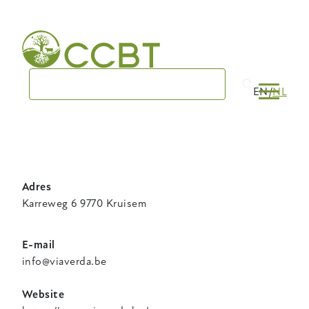
Skip
to
main
navigation
EN
NL
Adres
Karreweg 6 9770 Kruisem
E-mail
info@viaverda.be
Website