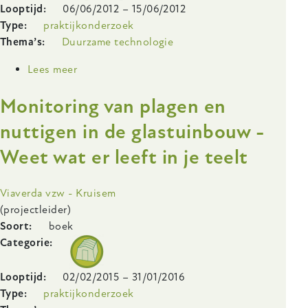
Looptijd
06/06/2012
–
15/06/2012
Type
praktijkonderzoek
Thema’s
Duurzame technologie
Lees meer
over
Registratie
Monitoring van plagen en
en
sensibilisering
nuttigen in de glastuinbouw -
rondom
Weet wat er leeft in je teelt
een
energie-
bewuste
Onderzoeksinstelling
Viaverda vzw - Kruisem
biokas
(projectleider)
Soort
boek
Categorie
Looptijd
02/02/2015
–
31/01/2016
Type
praktijkonderzoek