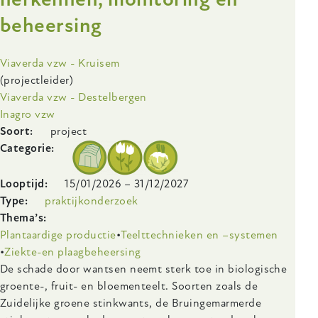
in
beheersing
de
glastuinbouw
-
Onderzoeksinstelling
Viaverda vzw - Kruisem
Weet
(projectleider)
wat
Viaverda vzw - Destelbergen
er
Inagro vzw
leeft
Soort
project
in
Categorie
je
teelt
Looptijd
15/01/2026
–
31/12/2027
Type
praktijkonderzoek
Thema’s
Plantaardige productie
Teelttechnieken en –systemen
Ziekte-en plaagbeheersing
Body
De schade door wantsen neemt sterk toe in biologische
groente-, fruit- en bloementeelt. Soorten zoals de
Zuidelijke groene stinkwants, de Bruingemarmerde