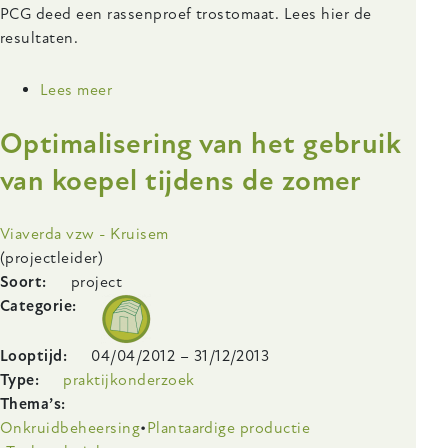
PCG deed een rassenproef trostomaat. Lees hier de
resultaten.
Lees meer
over
Rassenproef
Optimalisering van het gebruik
trostomaat:
Bonaparte
van koepel tijdens de zomer
blijft
goede
Onderzoeksinstelling
Viaverda vzw - Kruisem
rassenkeuze,
(projectleider)
zelfs
Soort
project
voor
Categorie
energiezuinige
teelt
Looptijd
04/04/2012
–
31/12/2013
Type
praktijkonderzoek
Thema’s
Onkruidbeheersing
Plantaardige productie