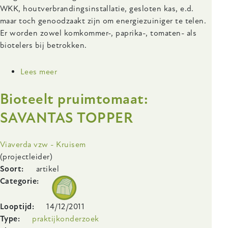
WKK, houtverbrandingsinstallatie, gesloten kas, e.d.
maar toch genoodzaakt zijn om energiezuiniger te telen.
Er worden zowel komkommer-, paprika-, tomaten- als
biotelers bij betrokken.
Lees meer
over
Maximale
Bioteelt pruimtomaat:
energiebesparing
in
SAVANTAS TOPPER
vruchtgroenten:
vergelijking
Onderzoeksinstelling
Viaverda vzw - Kruisem
en
(projectleider)
optimalisatie
Soort
artikel
van
Categorie
energiebesparende
maatregelen.
Looptijd
14/12/2011
Type
praktijkonderzoek