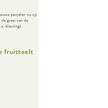
ieuwe percelen nu op
t de groei van de
a. kleuring).
 fruitteelt