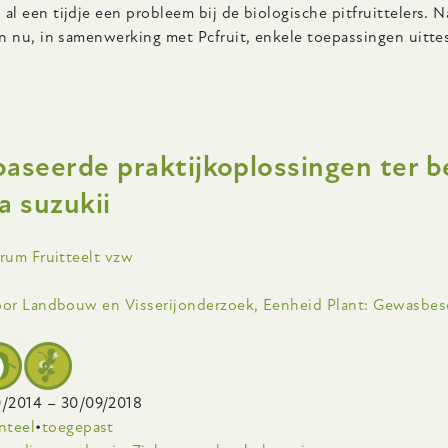
l een tijdje een probleem bij de biologische pitfruittelers.
n nu, in samenwerking met Pcfruit, enkele toepassingen uitt
ver
anpak
aseerde praktijkoplossingen ter b
an
erinplantproblemen
a suzukii
j
en
ling
trum Fruitteelt vzw
ieuwe
nplant
voor Landbouw en Visserijonderzoek, Eenheid Plant: Gewasbe
innen
e
ologische
uitteelt
0/2014
–
30/09/2018
nteel
toegepast