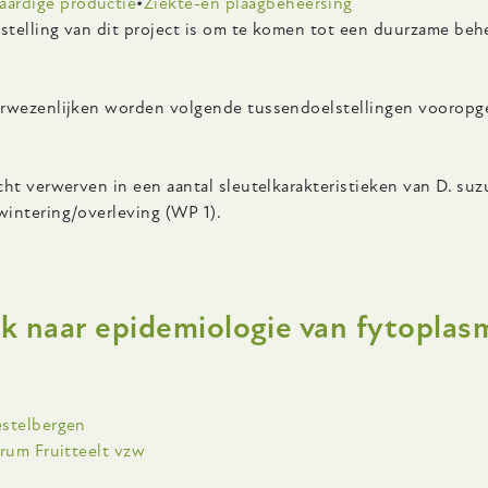
aardige productie
Ziekte-en plaagbeheersing
telling van dit project is om te komen tot een duurzame behee
erwezenlijken worden volgende tussendoelstellingen vooropge
cht verwerven in een aantal sleutelkarakteristieken van D. suz
wintering/overleving (WP 1).
ver
ennisgebaseerde
naar epidemiologie van fytoplasma’s
aktijkoplossingen
r
escherming
an
ling
estelbergen
e
trum Fruitteelt vzw
laamse
uitteelt