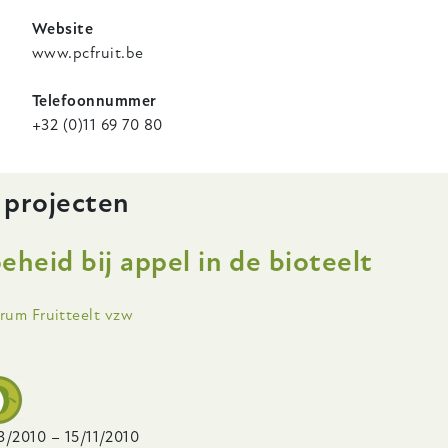
Website
www.pcfruit.be
Telefoonnummer
+32 (0)11 69 70 80
 projecten
eid bij appel in de bioteelt
ling
trum Fruitteelt vzw
3/2010
–
15/11/2010