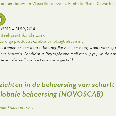
voor Landbouw en Visserijonderzoek, Eenheid Plant: Gewasbe
egen
rosophila
zukii
1/2013
–
31/12/2014
nteel
praktijkonderzoek
aardige productie
Ziekte-en plaagbeheersing
elt komen er een aantal belangrijke ziekten voor, waaronder 
eer bepaald Candidatus Phytoplasma mali resp. pyri). In de o
 deze celwandloze bacteriën vastgesteld.
er
nderzoek
ichten in de beheersing van schurft
ar
idemiologie
globale beheersing (NOVOSCAB)
an
toplasma’s
ing
trum Fruitteelt vzw
tfruit