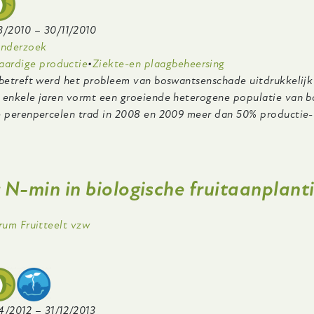
j
er:
3/2010
–
30/11/2010
en
onderzoek
odzakelijke
aardige productie
Ziekte-en plaagbeheersing
ap
 betreft werd het probleem van boswantsenschade uitdrukkelijk
orwaarts
 enkele jaren vormt een groeiende heterogene populatie van bo
or
e perenpercelen trad in 2008 en 2009 meer dan 50% productie-
en
obale
er
heersing
zicht
NOVOSCAB)
 N-min in biologische fruitaanplant
n
heersing
ing
trum Fruitteelt vzw
an
obleemplagen
ologische
inbouw:
4/2012
–
31/12/2013