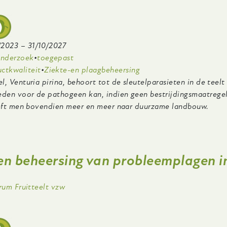
apple
oliferation’
n
ear
/2023
–
31/10/2027
cline’)
onderzoek
toegepast
ctkwaliteit
Ziekte-en plaagbeheersing
el,
Venturia pirina
, behoort tot de sleutelparasieten in de teelt
en voor de pathogeen kan, indien geen bestrijdingsmaatregel
eeft men bovendien meer en meer naar duurzame landbouw.
er
ieuwe
n en beheersing van probleemplagen 
zichten
e
ing
trum Fruitteelt vzw
heersing
an
hurft