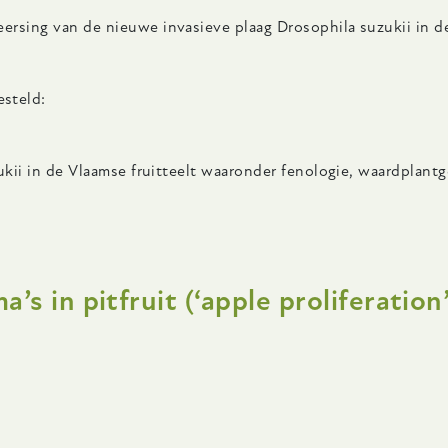
rsing van de nieuwe invasieve plaag Drosophila suzukii in de
steld:
ukii in de Vlaamse fruitteelt waaronder fenologie, waardplant
 in pitfruit (‘apple proliferation’