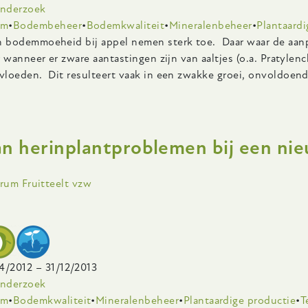
onderzoek
em
Bodembeheer
Bodemkwaliteit
Mineralenbeheer
Plantaardi
 bodemmoeheid bij appel nemen sterk toe. Daar waar de aanp
 wanneer er zware aantastingen zijn van aaltjes (o.a. Pratyle
loeden. Dit resulteert vaak in een zwakke groei, onvoldoende 
ver
odemmoeheid
n herinplantproblemen bij een nieu
j
ppel
ling
trum Fruitteelt vzw
e
oteelt
4/2012
–
31/12/2013
onderzoek
em
Bodemkwaliteit
Mineralenbeheer
Plantaardige productie
T