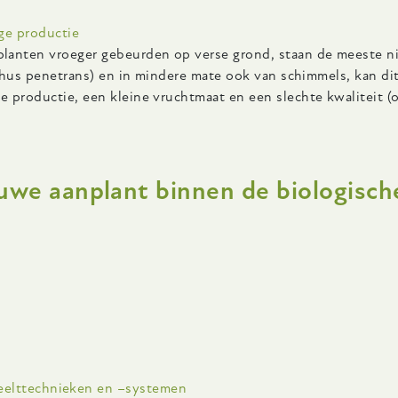
ge productie
lanten vroeger gebeurden op verse grond, staan de meeste n
nchus penetrans) en in mindere mate ook van schimmels, kan di
productie, een kleine vruchtmaat en een slechte kwaliteit (o.
we aanplant binnen de biologische
eelttechnieken en –systemen