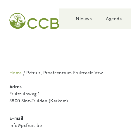
Skip
to
main
Nieuws
Agenda
navigation
Kruimelpad
Home
Pcfruit, Proefcentrum Fruitteelt Vzw
Adres
Fruittuinweg 1
3800 Sint-Truiden (Kerkom)
E-mail
info@pcfruit.be