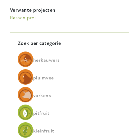
Verwante projecten
Rassen prei
Zoek per categorie
herkauwers
pluimvee
varkens
pitfruit
kleinfruit