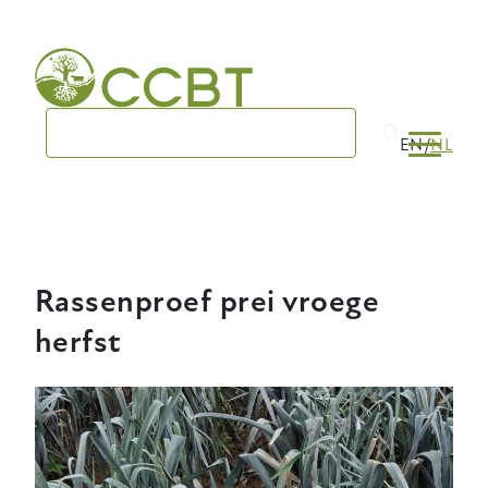
Skip
to
main
navigation
EN
NL
Rassenproef prei vroege
herfst