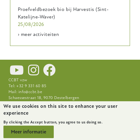
Proefveldbezoek bio bij Harvestis (Sint-
Katelijne-Waver)
25/08/2026
› meer activiteiten
CCBT vzw
Tel: +32 9 331 60 85
Mail:
info@ccbt.be
Schaessestraat 18, 9070 Destelbergen
We use cookies on this site to enhance your user
Footer-
Nieuws
Over CCBT
Praktijkcentra
experience
menu
By clicking the Accept button, you agree to us doing so.
Meer informatie