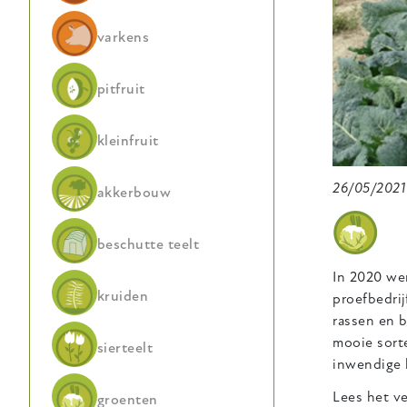
varkens
pitfruit
kleinfruit
26/05/2021
akkerbouw
beschutte teelt
In 2020 we
kruiden
proefbedri
rassen en b
mooie sort
sierteelt
inwendige k
Lees het v
groenten