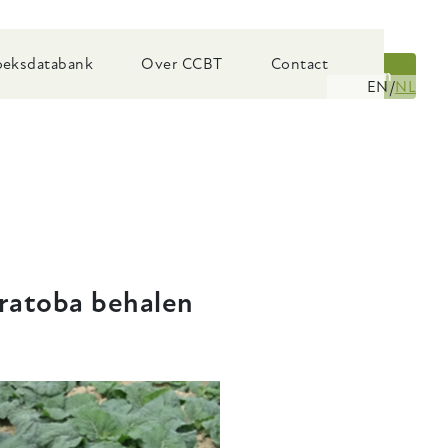
eksdatabank
Over CCBT
Contact
Zoeken
EN
NL
iratoba behalen