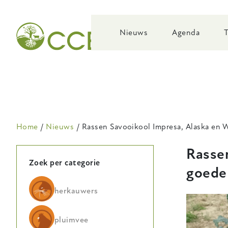
Skip
to
main
Nieuws
Agenda
navigation
Kruimelpad
Home
Nieuws
Rassen Savooikool Impresa, Alaska en 
Rasse
Zoek per categorie
goede
herkauwers
pluimvee