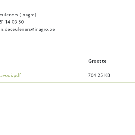
euleners (Inagro)
)51 14 03 50
vin.deceuleners@inagro.be
Grootte
avooi.pdf
704.25 KB