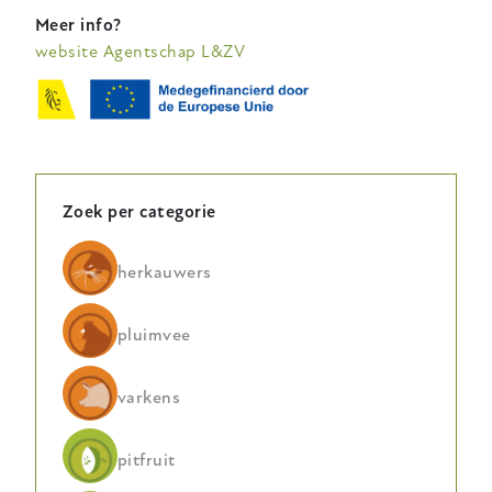
Meer info?
website Agentschap L&ZV
Zoek per categorie
herkauwers
pluimvee
varkens
pitfruit