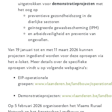
uitgetrokken voor
demonstratieprojecten
met
het oog op
preventieve gezondheidszorg in de
dierlijke sectoren
geïntegreerde gewasbescherming (IPM)
en arbeidsveiligheid en preventie van
ongevallen.
Van 19 januari tot en met 11 maart 2026 kunnen
projecten ingediend worden voor deze oproepen via
het e-loket. Meer details over de specifieke
oproepen vindt u op volgende webpagina’s:
EIP-operationele
groepen:
www.vlaanderen.be/landbouw/operatione
Demonstratieprojecten:
www.vlaanderen.be/landb
Op 5 februari 2026 organiseerden het Vlaams Ruraal
Netwerk en het Agentschap Landbouw en