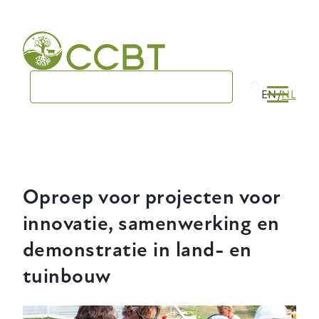
Skip
to
main
navigation
EN
NL
Oproep voor projecten voor
innovatie, samenwerking en
demonstratie in land- en
tuinbouw