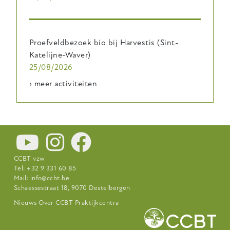
Proefveldbezoek bio bij Harvestis (Sint-
Katelijne-Waver)
25/08/2026
› meer activiteiten
CCBT vzw
Tel: +32 9 331 60 85
Mail:
info@ccbt.be
Schaessestraat 18, 9070 Destelbergen
Footer-
Nieuws
Over CCBT
Praktijkcentra
menu