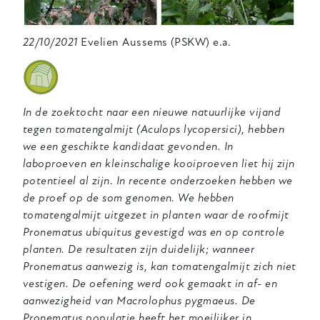
22/10/2021
Evelien Aussems (PSKW) e.a.
In de zoektocht naar een nieuwe natuurlijke vijand
tegen tomatengalmijt (Aculops lycopersici), hebben
we een geschikte kandidaat gevonden. In
laboproeven en kleinschalige kooiproeven liet hij zijn
potentieel al zijn. In recente onderzoeken hebben we
de proef op de som genomen. We hebben
tomatengalmijt uitgezet in planten waar de roofmijt
Pronematus ubiquitus gevestigd was en op controle
planten. De resultaten zijn duidelijk; wanneer
Pronematus aanwezig is, kan tomatengalmijt zich niet
vestigen. De oefening werd ook gemaakt in af- en
aanwezigheid van Macrolophus pygmaeus. De
Pronematus populatie heeft het moeilijker in