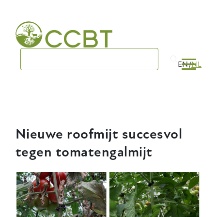
Skip
to
main
navigation
EN
NL
Nieuwe roofmijt succesvol
tegen tomatengalmijt