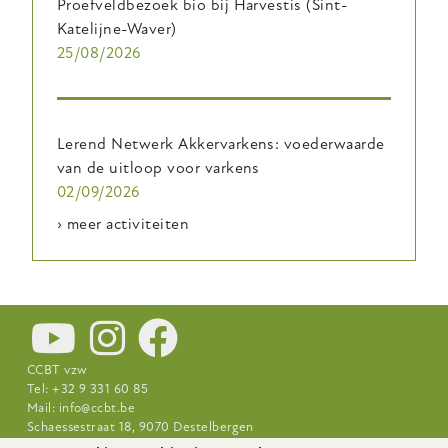
Proefveldbezoek bio bij Harvestis (Sint-
Katelijne-Waver)
25/08/2026
Lerend Netwerk Akkervarkens: voederwaarde
van de uitloop voor varkens
02/09/2026
› meer activiteiten
CCBT vzw
Tel: +32 9 331 60 85
Mail:
info@ccbt.be
Schaessestraat 18, 9070 Destelbergen