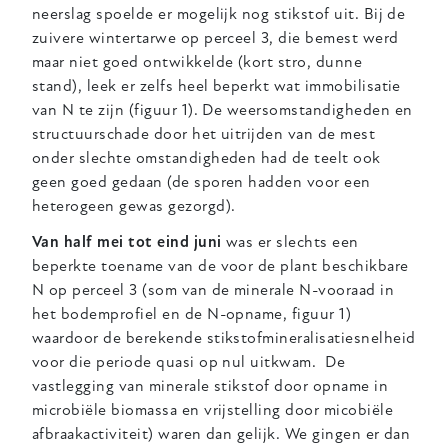
neerslag spoelde er mogelijk nog stikstof uit. Bij de
zuivere wintertarwe op perceel 3, die bemest werd
maar niet goed ontwikkelde (kort stro, dunne
stand), leek er zelfs heel beperkt wat immobilisatie
van N te zijn (figuur 1). De weersomstandigheden en
structuurschade door het uitrijden van de mest
onder slechte omstandigheden had de teelt ook
geen goed gedaan (de sporen hadden voor een
heterogeen gewas gezorgd).
Van half mei tot eind juni
was er slechts een
beperkte toename van de voor de plant beschikbare
N op perceel 3 (som van de minerale N-vooraad in
het bodemprofiel en de N-opname, figuur 1)
waardoor de berekende stikstofmineralisatiesnelheid
voor die periode quasi op nul uitkwam. De
vastlegging van minerale stikstof door opname in
microbiële biomassa en vrijstelling door micobiële
afbraakactiviteit) waren dan gelijk. We gingen er dan