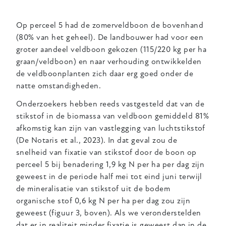
Op perceel 5 had de zomerveldboon de bovenhand
(80% van het geheel). De landbouwer had voor een
groter aandeel veldboon gekozen (115/220 kg per ha
graan/veldboon) en naar verhouding ontwikkelden
de veldboonplanten zich daar erg goed onder de
natte omstandigheden.
Onderzoekers hebben reeds vastgesteld dat van de
stikstof in de biomassa van veldboon gemiddeld 81%
afkomstig kan zijn van vastlegging van luchtstikstof
(De Notaris et al., 2023). In dat geval zou de
snelheid van fixatie van stikstof door de boon op
perceel 5 bij benadering 1,9 kg N per ha per dag zijn
geweest in de periode half mei tot eind juni terwijl
de mineralisatie van stikstof uit de bodem
organische stof 0,6 kg N per ha per dag zou zijn
geweest (figuur 3, boven). Als we veronderstelden
dat er in realiteit minder fixatie is geweest dan in de