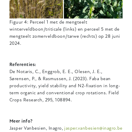
Figuur 4: Perceel 1 met de mengteelt
winterveldboon/triticale (links) en perceel 5 met de
mengteelt zomerveldboon/tarwe (rechts) op 28 juni
2024.
Referenties:
De Notaris, C., Enggrob, E. E., Olesen, J. E.,
Sørensen, P., & Rasmussen, J. (2023). Faba bean
productivity, yield stability and N2-fixation in long-
term organic and conventional crop rotations. Field
Crops Research, 295, 108894.
Meer info?
Jasper Vanbesien, Inagro,
jasper.vanbesien@inagro.be