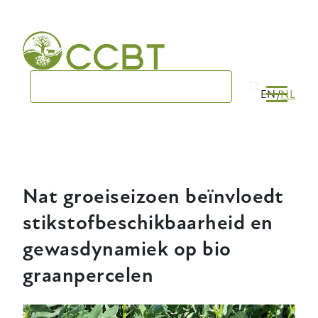
Skip
to
main
navigation
EN
NL
Nat groeiseizoen beïnvloedt
stikstofbeschikbaarheid en
gewasdynamiek op bio
graanpercelen