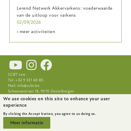
Lerend Netwerk Akkervarkens: voederwaarde
van de uitloop voor varkens
02/09/2026
› meer activiteiten
CCBT vzw
Tel: +32 9 331 60 85
Mail:
info@ccbt.be
Schaessestraat 18, 9070 Destelbergen
We use cookies on this site to enhance your user
Footer-
Nieuws
Over CCBT
Praktijkcentra
experience
menu
By clicking the Accept button, you agree to us doing so.
Meer informatie