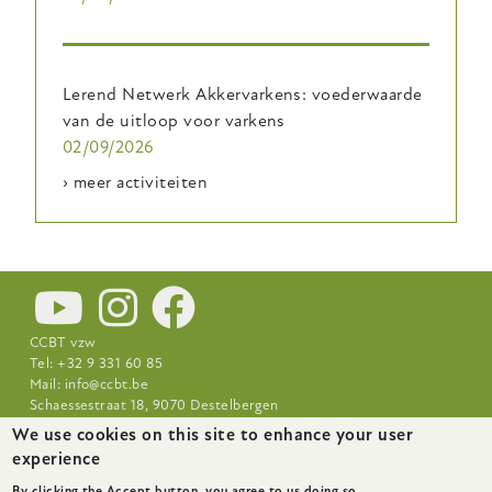
Lerend Netwerk Akkervarkens: voederwaarde
van de uitloop voor varkens
02/09/2026
› meer activiteiten
CCBT vzw
Tel: +32 9 331 60 85
Mail:
info@ccbt.be
Schaessestraat 18, 9070 Destelbergen
We use cookies on this site to enhance your user
Footer-
Nieuws
Over CCBT
Praktijkcentra
experience
menu
By clicking the Accept button, you agree to us doing so.