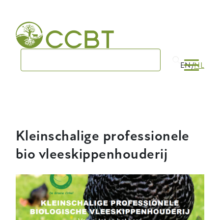
Skip
to
main
navigation
EN
NL
Kleinschalige professionele
bio vleeskippenhouderij