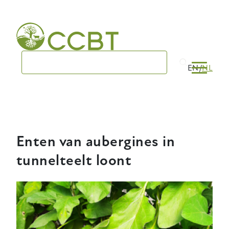
Skip
to
main
navigation
EN
NL
Enten van aubergines in
tunnelteelt loont