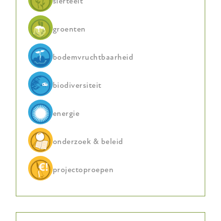
sierteelt
groenten
bodemvruchtbaarheid
biodiversiteit
energie
onderzoek & beleid
projectoproepen