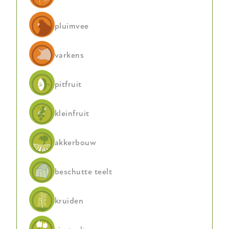
pluimvee
varkens
pitfruit
kleinfruit
akkerbouw
beschutte teelt
kruiden