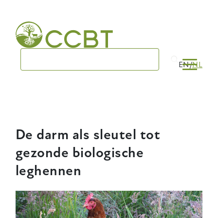
Skip
to
main
navigation
EN
NL
De darm als sleutel tot
gezonde biologische
leghennen