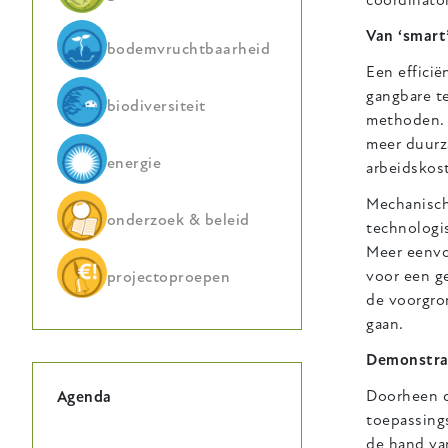
coördinator
Van ‘smart’
bodemvruchtbaarheid
Een efficië
gangbare te
biodiversiteit
methoden. 
meer duurz
energie
arbeidskos
Mechanisch
onderzoek & beleid
technologi
Meer eenvo
voor een g
projectoproepen
de voorgron
gaan.
Demonstrat
Doorheen di
Agenda
toepassings
de hand va