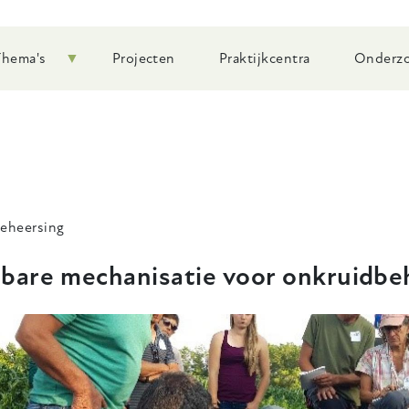
Thema's
Projecten
Praktijkcentra
Onderzo
eheersing
lbare mechanisatie voor onkruidbe