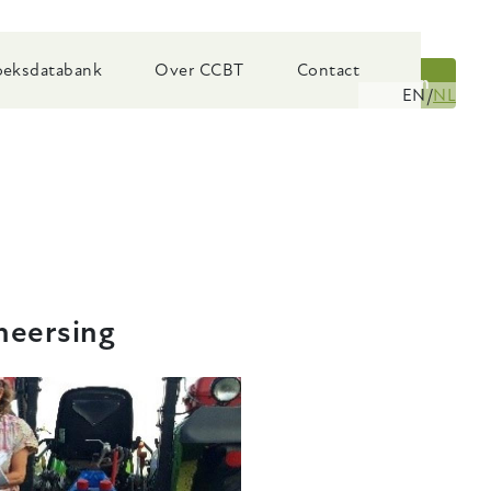
eksdatabank
Over CCBT
Contact
Zoeken
EN
NL
heersing