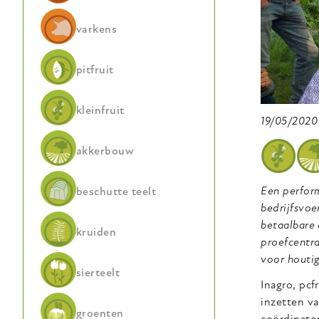
varkens
pitfruit
kleinfruit
19/05/2020
akkerbouw
Een perform
beschutte teelt
bedrijfsvoe
betaalbare
kruiden
proefcentra
voor houtig
sierteelt
Inagro, pcf
inzetten v
groenten