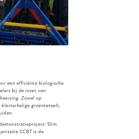
or een efficiënte biologische
lers bij de inzet van
eheersing. Zowel op
kleinschalige groenteteelt,
uiden.
 demonstratieproject ‘Slim
anisatie CCBT is de