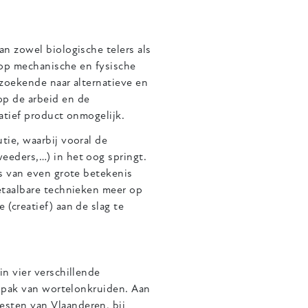
n zowel biologische telers als
 op mechanische en fysische
zoekende naar alternatieve en
p de arbeid en de
atief product onmogelijk.
ie, waarbij vooral de
eeders,…) in het oog springt.
s van even grote betekenis
etaalbare technieken meer op
(creatief) aan de slag te
n vier verschillende
anpak van wortelonkruiden. Aan
sten van Vlaanderen, bij