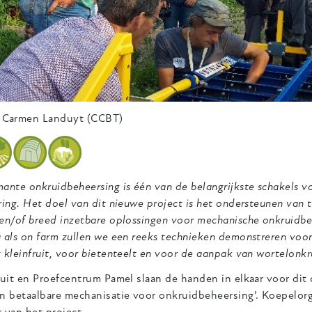
Carmen Landuyt (CCBT)
ante onkruidbeheersing is één van de belangrijkste schakels vo
ring. Het doel van dit nieuwe project is het ondersteunen van te
 en/of breed inzetbare oplossingen voor mechanische onkruidb
 als on farm zullen we een reeks technieken demonstreren voor 
 kleinfruit, voor bietenteelt en voor de aanpak van wortelonkr
ruit en Proefcentrum Pamel slaan de handen in elkaar voor dit
an betaalbare mechanisatie voor onkruidbeheersing’. Koepelorg