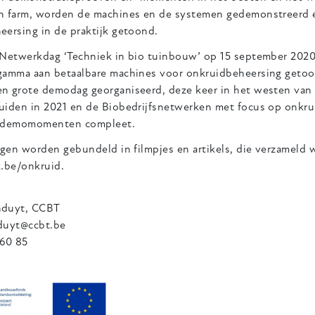
n farm, worden de machines en de systemen gedemonstreerd é
eersing in de praktijk getoond.
 Netwerkdag ‘Techniek in bio tuinbouw’ op 15 september 2020 
gamma aan betaalbare machines voor onkruidbeheersing geto
n grote demodag georganiseerd, deze keer in het westen van
uiden in 2021 en de Biobedrijfsnetwerken met focus op onkru
s demomomenten compleet.
ngen worden gebundeld in filmpjes en artikels, die verzameld
k.be/onkruid.
nduyt, CCBT
duyt@ccbt.be
 60 85