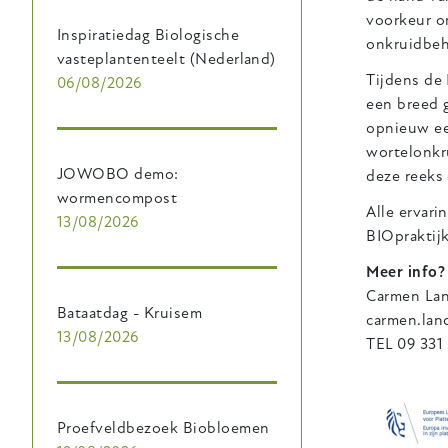
voorkeur o
Inspiratiedag Biologische
onkruidbeh
vasteplantenteelt (Nederland)
Tijdens de
06/08/2026
een breed 
opnieuw ee
wortelonkr
JOWOBO demo:
deze reek
wormencompost
Alle ervari
13/08/2026
BIOpraktij
Meer info?
Carmen La
Bataatdag - Kruisem
carmen.lan
13/08/2026
TEL 09 331
Proefveldbezoek Biobloemen