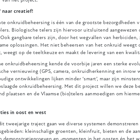
 van het project.
 naar creatief!
nte onkruidbeheersing is één van de grootste bezorgdheden va
lers. Biologische telers zijn hiervoor uitsluitend aangewezen
Ook gangbare telers zijn, door het wegvallen van herbiciden, 
ame oplossingen. Het niet beheersen van het onkruid weegt o
t, weegt op de teeltkeuze en maakt de levering van een kwalit
e onkruidbeheersing kende de voorbije jaren een sterke evolut
sche vernieuwing (GPS, camera, onkruidherkenning en inrow w
udige ontwikkelingen lijken minder ‘smart’, maar zijn minsten
eslaagde onkruidbeheersing. Met dit project willen we deze b
d plaatsen en de Vlaamse (bio)telers aanmoedigen om hiermee 
ies in oost en west
t tweejarige traject gaan we diverse systemen demonstreren i
gebieden: kleinschalige groenten, kleinfruit, bieten en de a
n demonstratieproeven en -momenten in het oosten én het we