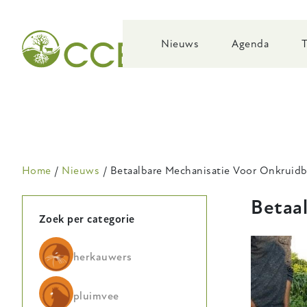
Skip
to
main
Nieuws
Agenda
navigation
Kruimelpad
Home
Nieuws
Betaalbare Mechanisatie Voor Onkruidb
Betaa
Zoek per categorie
herkauwers
pluimvee