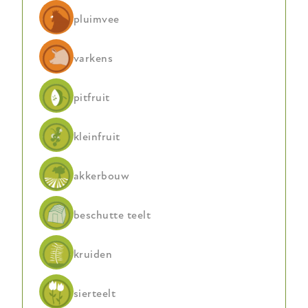
pluimvee
varkens
pitfruit
kleinfruit
akkerbouw
beschutte teelt
kruiden
sierteelt