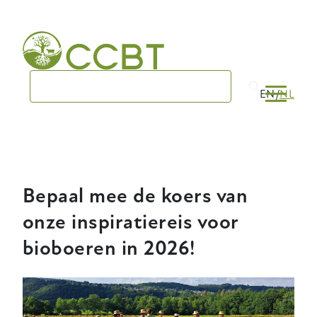
Skip
to
main
navigation
EN
NL
Bepaal mee de koers van
onze inspiratiereis voor
bioboeren in 2026!