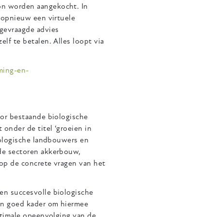
on worden aangekocht. In
 opnieuw een virtuele
gevraagde advies
lf te betalen. Alles loopt via
ming-en-
oor bestaande biologische
onder de titel ‘groeien in
iologische landbouwers en
de sectoren akkerbouw,
op de concrete vragen van het
en succesvolle biologische
een goed kader om hiermee
ptimale opeenvolging van de