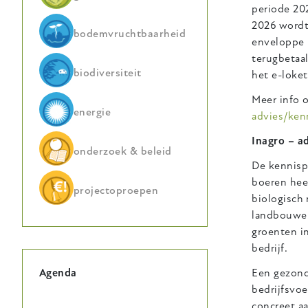
periode 20
2026 wordt
bodemvruchtbaarheid
enveloppe 
terugbetaal
biodiversiteit
het e-loke
Meer info o
energie
advies/kenn
Inagro – a
onderzoek & beleid
De kennisp
boeren hee
projectoproepen
biologisch 
landbouwer
groenten i
bedrijf.
Een gezond
Agenda
bedrijfsvo
concreet aa