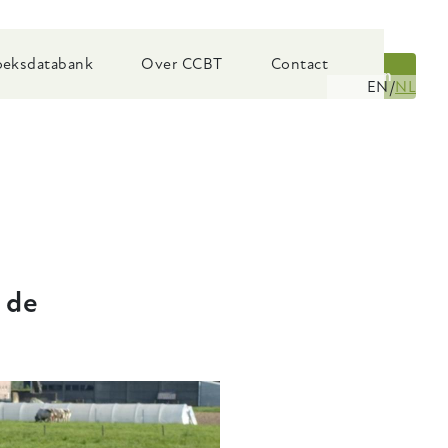
eksdatabank
Over CCBT
Contact
Zoeken
EN
NL
 de