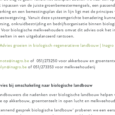
et inpassen van de juiste groenbemestermengsels, een passen
king en een bemestingsplan dat in lijn ligt met de principes
estwetgeving. Vanuit deze systeemgerichte benadering kunne
rsing, onkruidbestrijding en bedrijfsorganisatie binnen biolo
. Voor biologische melkveehouders omvat dit advies ook het 
eelten in een uitgebalanceerd rantsoen.
Advies groeien in biologisch-regeneratieve landbouw | Inagro
anote@inagro.be
of 051/273250 voor akkerbouw en groentente
elyn@inagro.be
of 051/273353 voor melkveehouderij
dvies bij omschakeling naar biologische landbouw
andbouwers die nadenken over biologische landbouw helpen w
e op akkerbouw, groententeelt in open lucht en melkveehoude
rkennend gesprek biologische landbouw’ proberen we een eerst