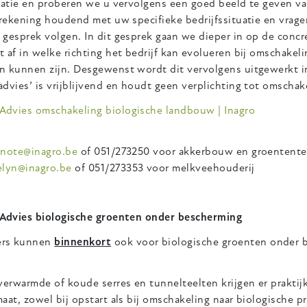
tuatie en proberen we u vervolgens een goed beeld te geven v
 rekening houdend met uw specifieke bedrijfssituatie en vrag
gesprek volgen. In dit gesprek gaan we dieper in op de concre
 af in welke richting het bedrijf kan evolueren bij omschakel
n kunnen zijn. Desgewenst wordt dit vervolgens uitgewerkt i
dvies’ is vrijblijvend en houdt geen verplichting tot omschake
Advies omschakeling biologische landbouw | Inagro
anote@inagro.be
of 051/273250 voor akkerbouw en groentente
elyn@inagro.be
of 051/273353 voor melkveehouderij
Advies biologische groenten onder bescherming
rs kunnen
binnenkort
ook voor biologische groenten onder b
verwarmde of koude serres en tunnelteelten krijgen er praktij
aat, zowel bij opstart als bij omschakeling naar biologische p