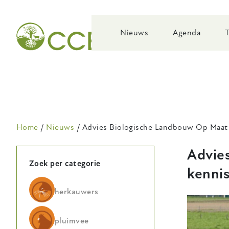
Skip
to
main
Nieuws
Agenda
navigation
Kruimelpad
Home
Nieuws
Advies Biologische Landbouw Op Maat 
Advies
Zoek per categorie
kenni
herkauwers
pluimvee