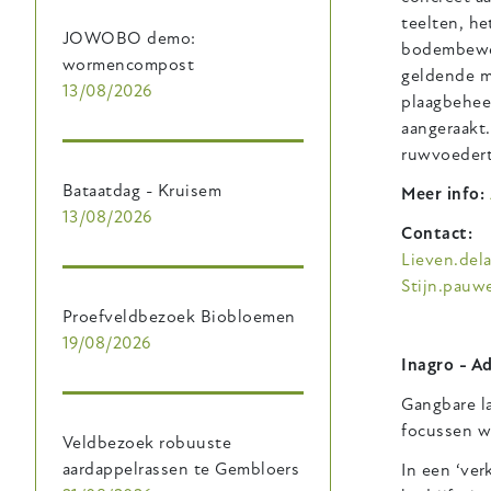
teelten, h
JOWOBO demo:
bodembewer
wormencompost
geldende m
13/08/2026
plaagbehee
aangeraakt
ruwvoedert
Bataatdag - Kruisem
Meer info:
13/08/2026
Contact:
Lieven.del
Stijn.pauw
Proefveldbezoek Biobloemen
19/08/2026
Inagro - A
Gangbare l
focussen w
Veldbezoek robuuste
aardappelrassen te Gembloers
In een ‘ve