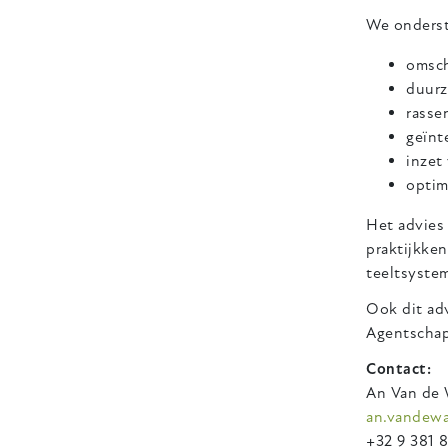
We onderst
omsch
duurz
rasse
geïnt
inzet
optim
Het advies 
praktijkke
teeltsyste
Ook dit ad
Agentschap
Contact:
An Van de 
an.vandewa
+32 9 381 