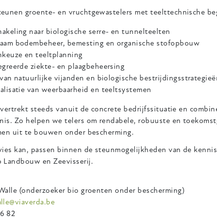
eunen groente- en vruchtgewastelers met teelttechnische be
akeling naar biologische serre- en tunnelteelten
aam bodembeheer, bemesting en organische stofopbouw
nkeuze en teeltplanning
egreerde ziekte- en plaagbeheersing
 van natuurlijke vijanden en biologische bestrijdingsstrategie
alisatie van weerbaarheid en teeltsystemen
vertrekt steeds vanuit de concrete bedrijfssituatie en combi
nnis.
Zo helpen we telers om rendabele, robuuste en toekomst
men uit te bouwen onder bescherming.
vies kan, passen binnen de steunmogelijkheden van de kennis
 Landbouw en Zeevisserij.
Walle (onderzoeker bio groenten onder bescherming)
lle@viaverda.be
86 82