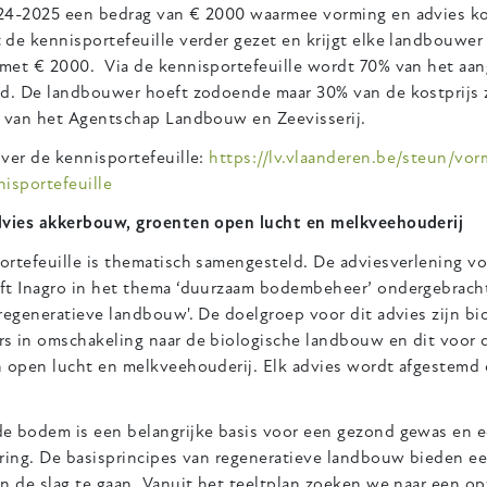
24-2025 een bedrag van € 2000 waarmee vorming en advies k
 de kennisportefeuille verder gezet en krijgt elke landbouwer
met € 2000. Via de kennisportefeuille wordt 70% van het aan
d. De landbouwer hoeft zodoende maar 30% van de kostprijs ze
t van het Agentschap Landbouw en Zeevisserij.
ver de kennisportefeuille:
https://lv.vlaanderen.be/steun/vor
isportefeuille
dvies akkerbouw, groenten open lucht en melkveehouderij
ortefeuille is thematisch samengesteld. De adviesverlening v
ft Inagro in het thema ‘duurzaam bodembeheer’ ondergebracht 
regeneratieve landbouw'. De doelgroep voor dit advies zijn b
s in omschakeling naar de biologische landbouw en dit voor 
n open lucht en melkveehouderij. Elk advies wordt afgestemd 
e bodem is een belangrijke basis voor een gezond gewas en e
ering. De basisprincipes van regeneratieve landbouw bieden 
n de slag te gaan. Vanuit het teeltplan zoeken we naar een o