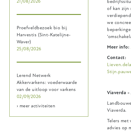
21/08/2026
bedrijfssi
of kan zijn
verdiepend 
we concreet
Proefveldbezoek bio bij
beperkinge
Harvestis (Sint-Katelijne-
‘omschakela
Waver)
Meer info:
25/08/2026
Contact:
Lieven.del
Stijn.pauw
Lerend Netwerk
Akkervarkens: voederwaarde
van de uitloop voor varkens
Viaverda -
02/09/2026
Landbouwe
› meer activiteiten
Viaverda.
Telers met 
advies op m