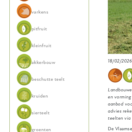
varkens
pitfruit
kleinfruit
18/02/2026
akkerbouw
beschutte teelt
Landbouwer
kruiden
en vorming 
aanbod voo
advies reke
sierteelt
teelten via
De Vlaamse
groenten