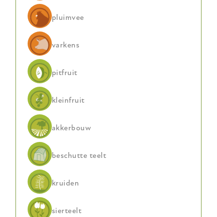
pluimvee
varkens
pitfruit
kleinfruit
akkerbouw
beschutte teelt
kruiden
sierteelt