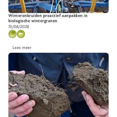
Winteronkruiden proactief aanpakken in
biologische wintergranen
15/06/2026
categorie
Lees meer
over
Winteronkruiden
proactief
aanpakken
in
biologische
wintergranen