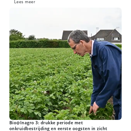
Lees meer
over
Bio
Boeren
Blog
-
juni
2026
-
Els
Vloebergh
Bio@Inagro 3: drukke periode met
onkruidbestrijding en eerste oogsten in zicht