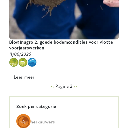
Bio@Inagro 2: goede bodemcondities voor vlotte
voorjaarswerken
11/06/2026
categorie
Lees meer
over
Bio@Inagro
Paginering
Vorige
‹‹
Pagina 2
Volgende
››
2:
pagina
pagina
goede
bodemcondities
Zoek per categorie
voor
vlotte
herkauwers
voorjaarswerken