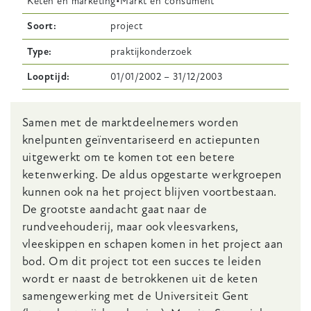
Keten en marketing
Markt en consument
Soort
project
Type
praktijkonderzoek
Looptijd
01/01/2002
–
31/12/2003
Body
Samen met de marktdeelnemers worden
knelpunten geïnventariseerd en actiepunten
uitgewerkt om te komen tot een betere
ketenwerking. De aldus opgestarte werkgroepen
kunnen ook na het project blijven voortbestaan.
De grootste aandacht gaat naar de
rundveehouderij, maar ook vleesvarkens,
vleeskippen en schapen komen in het project aan
bod. Om dit project tot een succes te leiden
wordt er naast de betrokkenen uit de keten
samengewerking met de Universiteit Gent