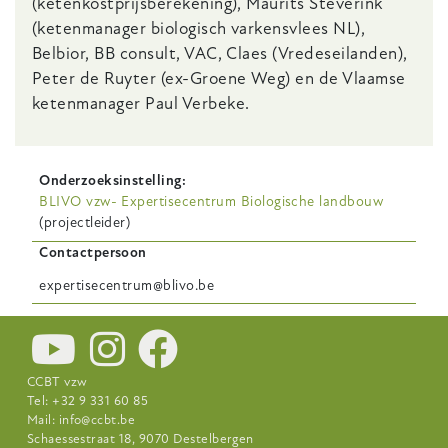
(ketenkostprijsberekening), Maurits Steverink
(ketenmanager biologisch varkensvlees NL),
Belbior, BB consult, VAC, Claes (Vredeseilanden),
Peter de Ruyter (ex-Groene Weg) en de Vlaamse
ketenmanager Paul Verbeke.
Onderzoeksinstelling
BLIVO vzw- Expertisecentrum Biologische landbouw
(projectleider)
Contactpersoon
expertisecentrum@blivo.be
CCBT vzw
Tel: +32 9 331 60 85
Mail:
info@ccbt.be
Schaessestraat 18, 9070 Destelbergen