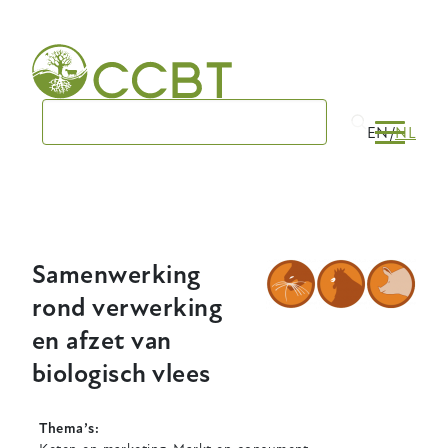
Skip
to
main
navigation
EN
NL
Samenwerking
rond verwerking
en afzet van
biologisch vlees
Thema’s