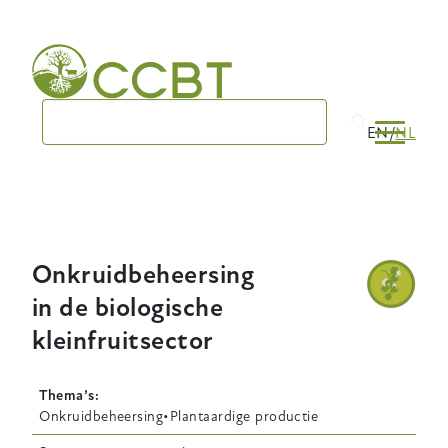
Skip
to
main
navigation
EN
NL
Onkruidbeheersing
in de biologische
kleinfruitsector
Thema’s
Onkruidbeheersing
Plantaardige productie