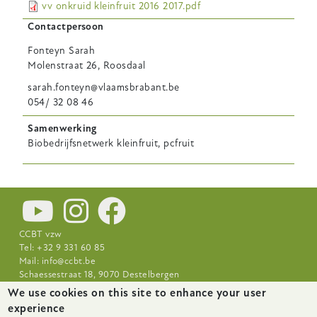
vv onkruid kleinfruit 2016 2017.pdf
Contactpersoon
Fonteyn
Sarah
Molenstraat 26, Roosdaal
sarah.fonteyn@vlaamsbrabant.be
054/ 32 08 46
Samenwerking
Biobedrijfsnetwerk kleinfruit, pcfruit
CCBT vzw
Tel: +32 9 331 60 85
Mail:
info@ccbt.be
Schaessestraat 18, 9070 Destelbergen
We use cookies on this site to enhance your user
Footer-
Nieuws
Over CCBT
Praktijkcentra
experience