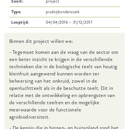
Soort
project
Type
praktijkonderzoek
Looptijd
04/04/2016
–
31/12/2017
Body
Binnen dit project willen we:
- Tegemoet komen aan de vraag van de sector om
een beter inzicht te krijgen in de verschillende
technieken die in de biologische teelt van houtig
kleinfruit aangewend kunnen worden ter
beheersing van het onkruid, zowel in de
openluchtteelt als in de beschutte teelt. Dit in
relatie met de ontwikkeling en opbrengsten van
de verschillende teelten en de mogelijke
meerwaarde voor de functionele
agrobiodiversiteit.
- De kennis die in binnen- en buitenland rond het