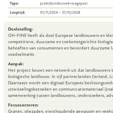
Type
praktijkonderzoek
toegepast
Looptijd
01/11/2024
–
31/10/2028
Body
Doelstelling:
OH-FINE heeft als doel Europese landbouwers en klei
competitieve, duurzame en toekomstgerichte biologisc
behoeften van consumenten en bevordert duurzame la
voedselmarkt.
Aanpak:
Het project bouwt een netwerk uit dat landbouwers t
biologische landbouw. In vijf partnerlanden (Ierland, 
Daarnaast wordt een digitaal Europees beslissingsond
uitwisselingsbezoeken en communicatiemateriaal (zoal
samenwerking tussen landbouwers, onderzoekers, advi
Focussectoren:
Granen, oliezaden, eiwithoudende gewassen en veeho