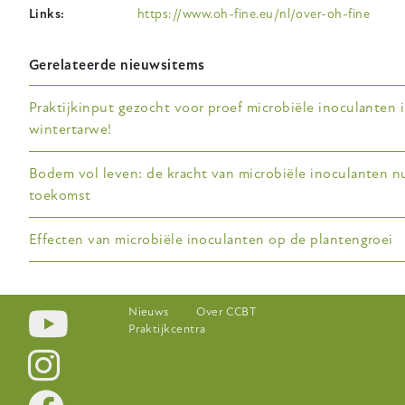
Links
https://www.oh-fine.eu/nl/over-oh-fine
Gerelateerde nieuwsitems
Praktijkinput gezocht voor proef microbiële inoculanten 
wintertarwe!
Bodem vol leven: de kracht van microbiële inoculanten n
toekomst
Effecten van microbiële inoculanten op de plantengroei
Footer-
Nieuws
Over CCBT
Praktijkcentra
menu