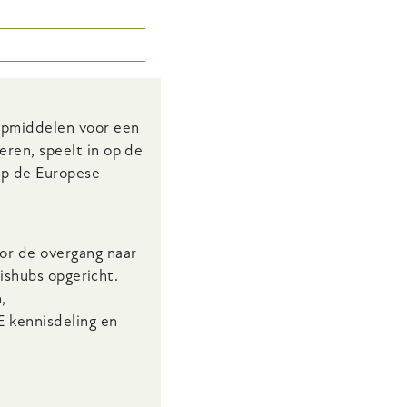
ulpmiddelen voor een
ren, speelt in op de
op de Europese
or de overgang naar
nishubs opgericht.
,
E kennisdeling en