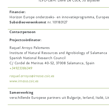
ILVO-L&M: Lieve De Cock, Jo Bijtebier
Financier
Horizon Europe onderzoeks- en innovatieprogramma, Europese U
Subsidieovereenkomst
nr. 101183127
Contactpersoon
Projectcoördinator
:
Raquel Arroyo Palomares
Institute of Natural Resources and Agrobiology of Salamanca
Spanish National Research Council
C/ Cordel de Merinas 40-52, 37008 Salamanca, Spain
+34923386349
raquel.arroyo@irnasa.csic.es
www.irnasa.csic.es
Samenwerking
verschillende Europese partners uit Bulgarije, Ierland, Italië, 