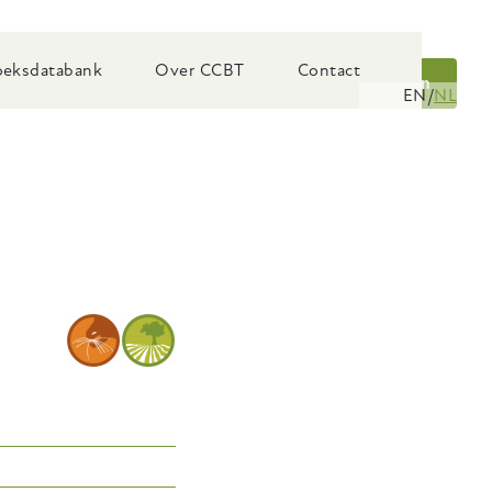
eksdatabank
Over CCBT
Contact
Zoeken
EN
NL