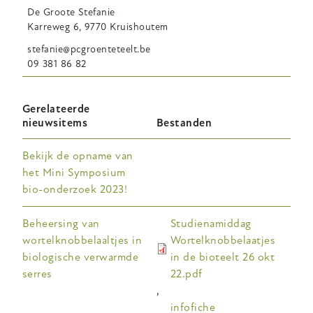
De Groote
Stefanie
Karreweg 6, 9770 Kruishoutem
stefanie@pcgroenteteelt.be
09 381 86 82
Gerelateerde
nieuwsitems
Bestanden
Bekijk de opname van
het Mini Symposium
bio-onderzoek 2023!
Beheersing van
Studienamiddag
wortelknobbelaaltjes in
Wortelknobbelaatjes
biologische verwarmde
in de bioteelt 26 okt
serres
22.pdf
,
infofiche