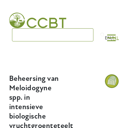
Skip
to
main
navigation
EN
NL
Beheersing van
Meloidogyne
spp. in
intensieve
biologische
vruchtgroenteteelt