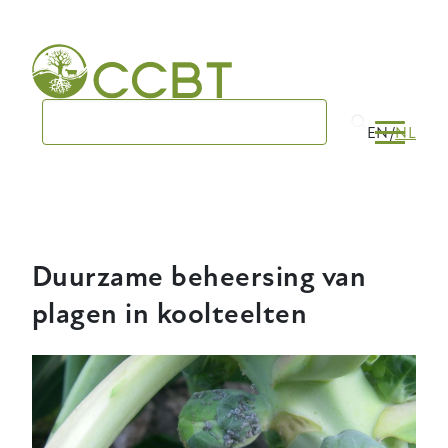
Skip
to
main
navigation
EN
NL
Duurzame beheersing van
plagen in koolteelten