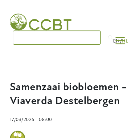
Skip
to
main
navigation
EN
NL
Samenzaai biobloemen -
Viaverda Destelbergen
17/03/2026 - 08:00