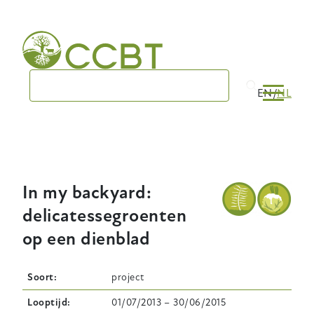
Skip
to
main
navigation
EN
NL
In my backyard:
delicatessegroenten
op een dienblad
Soort
project
Looptijd
01/07/2013
–
30/06/2015