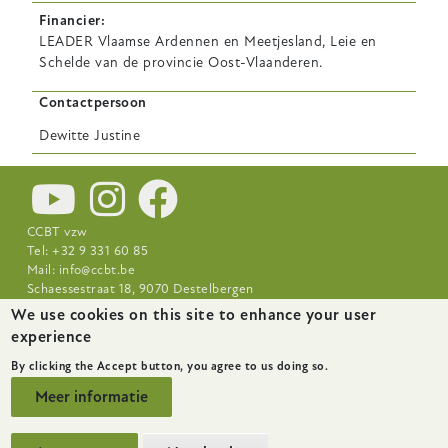
Financier
LEADER Vlaamse Ardennen en Meetjesland, Leie en
Schelde van de provincie Oost-Vlaanderen.
Contactpersoon
Dewitte
Justine
CCBT vzw
Tel: +32 9 331 60 85
Mail:
info@ccbt.be
Schaessestraat 18, 9070 Destelbergen
We use cookies on this site to enhance your user
Footer-
Nieuws
Over CCBT
Praktijkcentra
experience
menu
By clicking the Accept button, you agree to us doing so.
Meer informatie