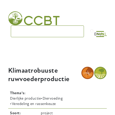
Skip
to
main
navigation
EN
NL
Klimaatrobuuste
ruwvoederproductie
Thema’s
Dierlijke productie
Diervoeding
Veredeling en rassenkeuze
Soort
project