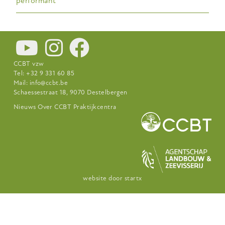
performant
CCBT vzw
Tel: +32 9 331 60 85
Mail:
info@ccbt.be
Schaessestraat 18, 9070 Destelbergen
Footer-
Nieuws
Over CCBT
Praktijkcentra
menu
website door
startx