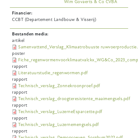
Wim Govaerts & Co CVBA
Financier
CCBT (Departement Landbouw & Visserij)
Bestanden media
artikel
Samenvattend_Verslag_Klimaatrobuuste ruwvoerproductie.
poster
Fiche_regenwormenvoorklimaatvalckx_WG&Co_2023_compr
rapport
Literatuurstudie_regenwormen.pdf
rapport
Technisch_verslag_Zonnekroonproef.pdf
rapport
Technisch_verslag_droogteresistente_maaimengsels.pdf
rapport
Technisch_verslag_LuzerneEsparcette.pdf
rapport
Technisch_verslag_Luzernemengsels.pdf
rapport
Technisch_verslag_Demoproeven_Sorghum2022.pdf