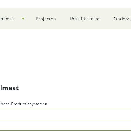
Thema's
Projecten
Praktijkcentra
Onderzo
almest
eheer
Productiesystemen