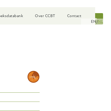
eksdatabank
Over CCBT
Contact
Zoeken
EN
NL