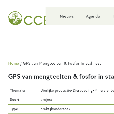
Skip
to
main
Nieuws
Agenda
navigation
Kruimelpad
Home
GPS van Mengteelten & Fosfor In Stalmest
GPS van mengteelten & fosfor in st
Thema’s
Dierlijke productie
Diervoeding
Mineralenb
Soort
project
Type
praktijkonderzoek