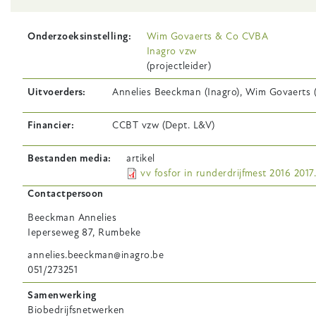
Onderzoeksinstelling
Wim Govaerts & Co CVBA
Inagro vzw
(projectleider)
Uitvoerders
Annelies Beeckman (Inagro), Wim Govaerts 
Financier
CCBT vzw (Dept. L&V)
Bestanden media
artikel
vv fosfor in runderdrijfmest 2016 2017
Contactpersoon
Beeckman
Annelies
Ieperseweg 87, Rumbeke
annelies.beeckman@inagro.be
051/273251
Samenwerking
Biobedrijfsnetwerken