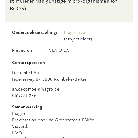
stimuleren van gunstige micro-organismen (of
BCO’s).
Onderzoeksinstelling
Inagro vzw
(projectleider)
Financier
VLAIO LA
Contactpersoon
Decombel
An
Ieperseweg 87 8800 Rumbeke-Beitem
an.decombel@inagro.be
051/273 279
Samenwerking
Inagro
Proefstation voor de Groenteteelt PSKW
Viaverda
ILVO