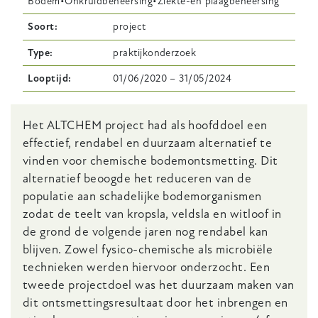
Bodem
Onkruidbeheersing
Ziekte-en plaagbeheersing
Soort
project
Type
praktijkonderzoek
Looptijd
01/06/2020
–
31/05/2024
Body
Het ALTCHEM pr
oject
had als hoofddoel een
effectief, rendabel en duurzaam alternatief te
vinden
voor chemische bodemontsmetting. Dit
alternatief beoogde het reduceren van de
populatie aan schadelijke bodemorganismen
zodat de teelt van kropsla, veldsla en witloof in
de grond de volgende jaren nog rendabel kan
blijven. Zowel fysico-chemische als microbiële
technieken werden hiervoor onderzocht. Een
tweede projectdoel was het duurzaam maken van
dit ontsmettingsresultaat door het inbrengen en