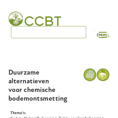
Skip
to
main
navigation
EN
NL
Duurzame
alternatieven
voor chemische
bodemontsmetting
Thema’s