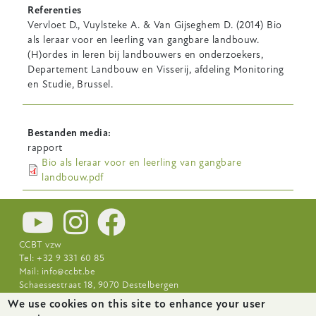
Referenties
Vervloet D., Vuylsteke A. & Van Gijseghem D. (2014) Bio
als leraar voor en leerling van gangbare landbouw.
(H)ordes in leren bij landbouwers en onderzoekers,
Departement Landbouw en Visserij, afdeling Monitoring
en Studie, Brussel.
Bestanden media
rapport
Bio als leraar voor en leerling van gangbare
landbouw.pdf
CCBT vzw
Tel: +32 9 331 60 85
Mail:
info@ccbt.be
Schaessestraat 18, 9070 Destelbergen
We use cookies on this site to enhance your user
Footer-
Nieuws
Over CCBT
Praktijkcentra