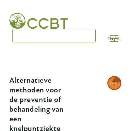
Skip
to
main
navigation
EN
NL
Alternatieve
methoden voor
de preventie of
behandeling van
een
knelpuntziekte