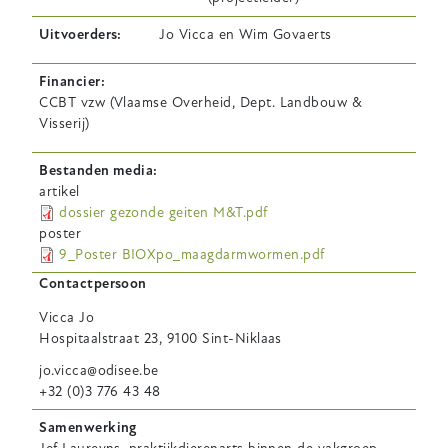
Uitvoerders
Jo Vicca en Wim Govaerts
Financier
CCBT vzw (Vlaamse Overheid, Dept. Landbouw &
Visserij)
Bestanden media
artikel
dossier gezonde geiten M&T.pdf
poster
9_Poster BIOXpo_maagdarmwormen.pdf
Contactpersoon
Vicca
Jo
Hospitaalstraat 23, 9100 Sint-Niklaas
jo.vicca@odisee.be
+32 (0)3 776 43 48
Samenwerking