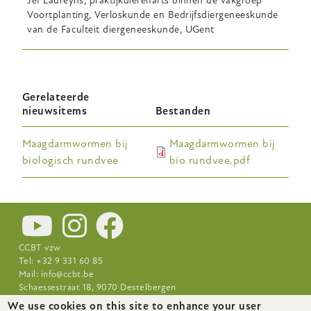
Jef Laureyns, praktijkdierenarts binnen de vakgroep
Voortplanting, Verloskunde en Bedrijfsdiergeneeskunde
van de Faculteit diergeneeskunde, UGent
Gerelateerde
nieuwsitems
Bestanden
Maagdarmwormen bij
Maagdarmwormen bij
biologisch rundvee
bio rundvee.pdf
CCBT vzw
Tel: +32 9 331 60 85
Mail:
info@ccbt.be
Schaessestraat 18, 9070 Destelbergen
We use cookies on this site to enhance your user
Nieuws
Over CCBT
Praktijkcentra