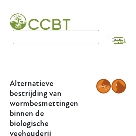
Skip
to
main
navigation
EN
NL
Alternatieve
bestrijding van
wormbesmettingen
binnen de
biologische
veehouderij