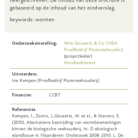
neergeschreven. De inhoud van deze brochure is
gebaseerd op de inhoud van het eindverslag.
keywords: wormen
Onderzoeksinstelling
Wim Govaerts & Co CVBA
Proefbedrijf Pluimveehouderij
(projectleider)
Hooibeekhoeve
Uitvoerders
Ine Kempen (Proefbedrijf Pluimveehouderij)
Financier
CCBT
Referenties
Kempen, I., Zoons, J.,Gevaerts, W. et al., & Stevens, E.
(2010). Alternatieve bestrijding van wormbesmettingen
binnen de biologische veehouderij. In: D ebiologisch
elandbouw in Vlaanderen: Onderzoek 2008-2010. L. De