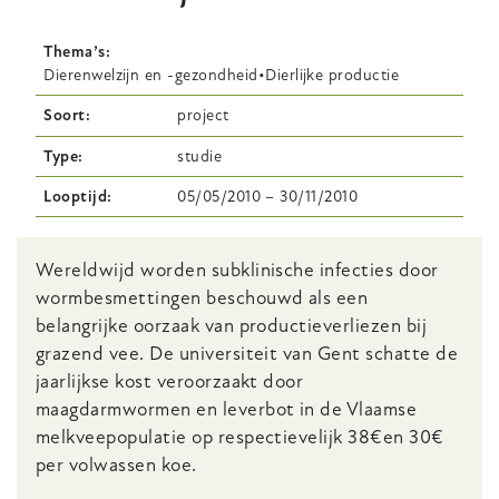
Thema’s
Dierenwelzijn en -gezondheid
Dierlijke productie
Soort
project
Type
studie
Looptijd
05/05/2010
–
30/11/2010
Body
Wereldwijd worden subklinische infecties door
wormbesmettingen beschouwd als een
belangrijke oorzaak van productieverliezen bij
grazend vee. De universiteit van Gent schatte de
jaarlijkse kost veroorzaakt door
maagdarmwormen en leverbot in de Vlaamse
melkveepopulatie op respectievelijk 38€en 30€
per volwassen koe.