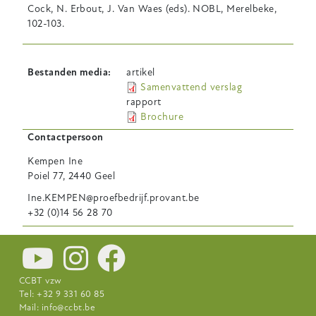
Cock, N. Erbout, J. Van Waes (eds). NOBL, Merelbeke,
102-103.
Bestanden media
artikel
Samenvattend verslag
rapport
Brochure
Contactpersoon
Kempen
Ine
Poiel 77, 2440 Geel
Ine.KEMPEN@proefbedrijf.provant.be
+32 (0)14 56 28 70
CCBT vzw
Tel: +32 9 331 60 85
Mail:
info@ccbt.be