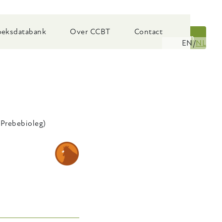
eksdatabank
Over CCBT
Contact
Zoeken
EN
NL
(Prebebioleg)