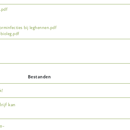
.pdf
rminfecties bij leghennen.pdf
bioleg.pdf
Bestanden
k!
rijf kan
io-