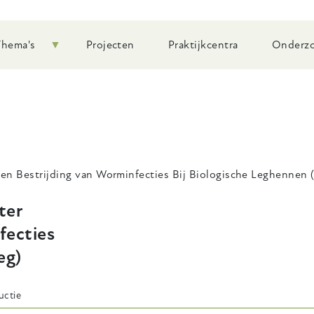
Thema's
Projecten
Praktijkcentra
Onderzo
en Bestrijding van Worminfecties Bij Biologische Leghennen 
ter
fecties
eg)
uctie