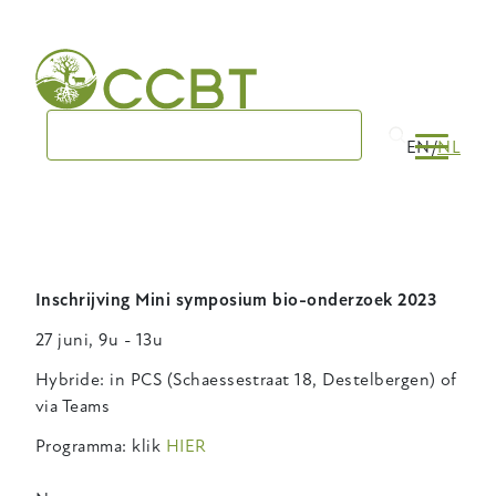
Skip
to
main
navigation
EN
NL
Inschrijving Mini symposium bio-onderzoek 2023
27 juni, 9u - 13u
Hybride: in PCS (Schaessestraat 18, Destelbergen) of
via Teams
Programma: klik
HIER