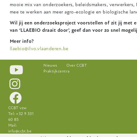
mooie mix van onderzoekers, beleidsmakers, verwerkers,
mee te werken aan meer agro-ecologie en biologische la
Wil jij een onderzoeksproject voorstellen of zit jij me
van ‘LLAEBIO draait door’, geef dan voor zo snel mogeli
Meer info?
llaebio@ilvo.vlaanderen.be
Footer-
Nieuws
Over CCBT
Praktijkcentra
menu
CCBT vzw
Tel: +32 9 331
60 85
Mail:
info@ccbt.be