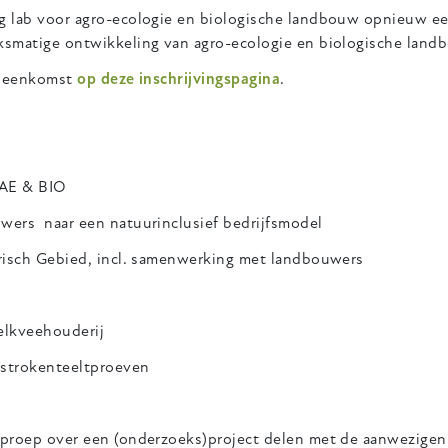
ng lab voor agro-ecologie en biologische landbouw opnieuw e
eksmatige ontwikkeling van agro-ecologie en biologische land
bijeenkomst
op deze inschrijvingspagin
a
.
 AE & BIO
wers naar een natuurinclusief bedrijfsmodel
arisch Gebied, incl. samenwerking met landbouwers
elkveehouderij
 strokenteeltproeven
oproep over een (onderzoeks)project delen met de aanwezigen