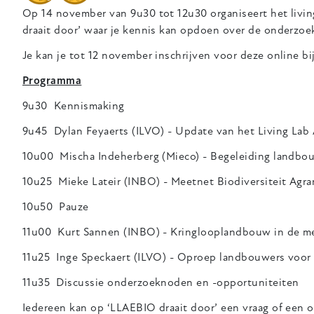
Op 14 november van 9u30 tot 12u30 organiseert het livi
draait door’ waar je kennis kan opdoen over de onderzo
Je kan je tot 12 november inschrijven voor deze online 
Programma
9u30 Kennismaking
9u45 Dylan Feyaerts (ILVO) - Update van het Living Lab
10u00 Mischa Indeherberg (Mieco) - Begeleiding landbou
10u25 Mieke Lateir (INBO) - Meetnet Biodiversiteit Agr
10u50 Pauze
11u00 Kurt Sannen (INBO) - Kringlooplandbouw in de m
11u25 Inge Speckaert (ILVO) - Oproep landbouwers voor
11u35 Discussie onderzoeknoden en -opportuniteiten
Iedereen kan op ‘LLAEBIO draait door’ een vraag of een 