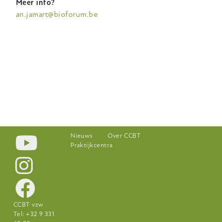
Meer info?
an.jamart@bioforum.be
Footer-
Nieuws
Over CCBT
Praktijkcentra
menu
CCBT vzw
Tel: +32 9 331