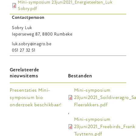
Mini-symposium 23juni2021_Energieteelten_Luk
Sobry.pdf
Contactpersoon
Sobry
Luk
Ieperseweg 87, 8800 Rumbeke
luk.sobry@inagro.be
051 27 32 51
Gerelateerde
nieuwsitems
Bestanden
Presentaties Mini-
Mini-symposium
symposium bio
23juni2021_Soildiveragro_S
onderzoek beschikbaar!
Fleerakkers.pdf
,
Mini-symposium
23juni2021_Freebirds_Frank
Tuyttens.pdf