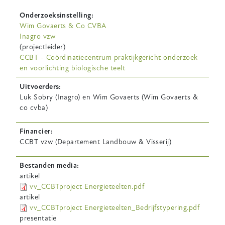
Onderzoeksinstelling
Wim Govaerts & Co CVBA
Inagro vzw
(projectleider)
CCBT - Coördinatiecentrum praktijkgericht onderzoek
en voorlichting biologische teelt
Uitvoerders
Luk Sobry (Inagro) en Wim Govaerts (Wim Govaerts &
co cvba)
Financier
CCBT vzw (Departement Landbouw & Visserij)
Bestanden media
artikel
vv_CCBTproject Energieteelten.pdf
artikel
vv_CCBTproject Energieteelten_Bedrijfstypering.pdf
presentatie