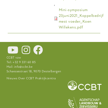
,
Mini-symposium
23juni2021_Koppelbedrijf
mest voeder_Koen
Willekens.pdf
CCBT vzw
Tel: +32 9 331 60 85
Mail:
info@ccbt.be
Schaessestraat 18, 9070 Destelbergen
Footer-
Nieuws
Over CCBT
Praktijkcentra
menu