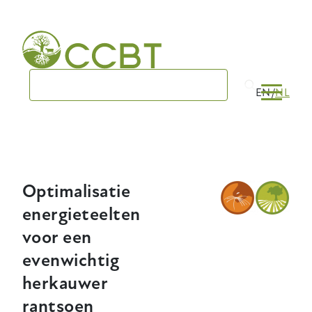
Skip
to
main
navigation
EN
NL
Optimalisatie
energieteelten
voor een
evenwichtig
herkauwer
rantsoen